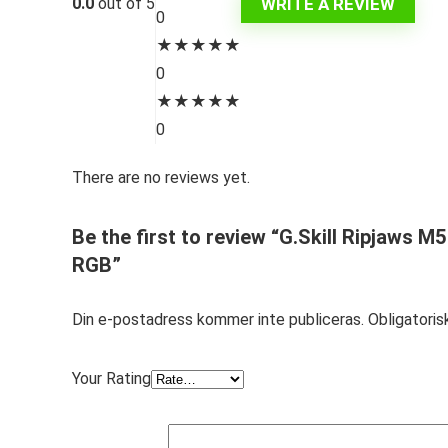
WRITE A REVIEW
0.0
out of 5
0
★
★
★
★
★
0
★
★
★
★
★
0
There are no reviews yet.
Be the first to review “G.Skill Ripjaws
RGB”
Din e-postadress kommer inte publiceras.
Obligatoris
Your Rating