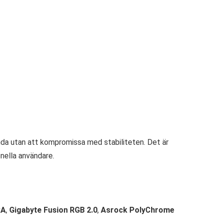
nda utan att kompromissa med stabiliteten. Det är
onella användare.
RA
,
Gigabyte Fusion RGB 2.0
,
Asrock PolyChrome