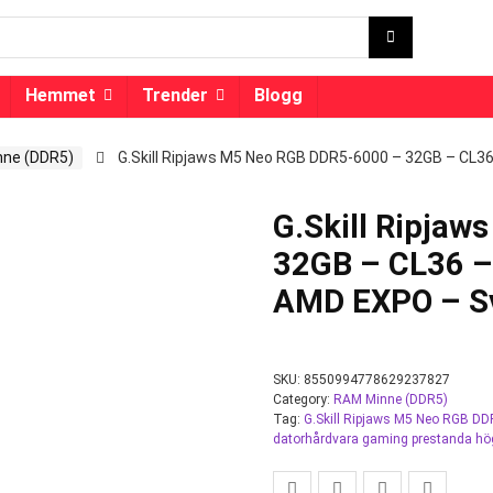
Hemmet
Trender
Blogg
ne (DDR5)
G.Skill Ripjaws M5 Neo RGB DDR5-6000 – 32GB – CL3
G.Skill Ripja
32GB – CL36 – 
AMD EXPO – S
SKU:
8550994778629237827
Category:
RAM Minne (DDR5)
Tag:
G.Skill Ripjaws M5 Neo RGB 
datorhårdvara gaming prestanda hög