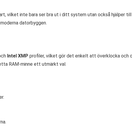
art, vilket inte bara ser bra ut i ditt system utan också hjälper t
i moderna datorbyggen.
och
Intel XMP
profiler, vilket gör det enkelt att överklocka oc
 detta RAM-minne ett utmärkt val.
r.
na.