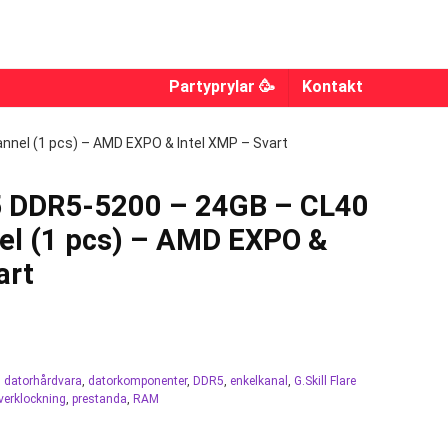
Partyprylar 🥳
Kontakt
annel (1 pcs) – AMD EXPO & Intel XMP – Svart
X5 DDR5-5200 – 24GB – CL40
el (1 pcs) – AMD EXPO &
art
,
datorhårdvara
,
datorkomponenter
,
DDR5
,
enkelkanal
,
G.Skill Flare
verklockning
,
prestanda
,
RAM