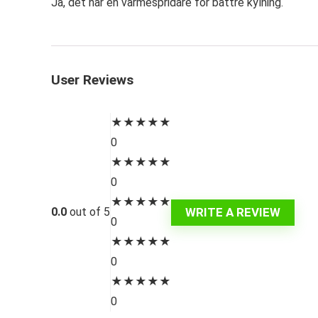
Ja, det har en värmespridare för bättre kylning.
User Reviews
★
★
★
★
★
0
★
★
★
★
★
0
★
★
★
★
★
WRITE A REVIEW
0.0
out of 5
0
★
★
★
★
★
0
★
★
★
★
★
0