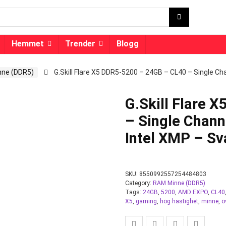
Hemmet
Trender
Blogg
ne (DDR5)
G.Skill Flare X5 DDR5-5200 – 24GB – CL40 – Single Ch
G.Skill Flare 
– Single Chann
Intel XMP – Sv
SKU:
8550992557254484803
Category:
RAM Minne (DDR5)
Tags:
24GB
,
5200
,
AMD EXPO
,
CL40
X5
,
gaming
,
hög hastighet
,
minne
,
ö