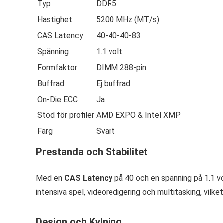
Typ
DDR5
Hastighet
5200 MHz (MT/s)
CAS Latency
40-40-40-83
Spänning
1.1 volt
Formfaktor
DIMM 288-pin
Buffrad
Ej buffrad
On-Die ECC
Ja
Stöd för profiler
AMD EXPO & Intel XMP
Färg
Svart
Prestanda och Stabilitet
Med en
CAS Latency
på 40 och en spänning på 1.1 vo
intensiva spel, videoredigering och multitasking, vilk
Design och Kylning