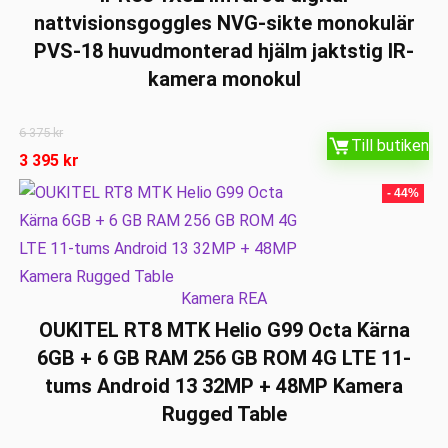
nattvisionsgoggles NVG-sikte monokulär
PVS-18 huvudmonterad hjälm jaktstig IR-
kamera monokul
6 375
kr
Till butiken
3 395
kr
- 44%
Kamera REA
OUKITEL RT8 MTK Helio G99 Octa Kärna
6GB + 6 GB RAM 256 GB ROM 4G LTE 11-
tums Android 13 32MP + 48MP Kamera
Rugged Table