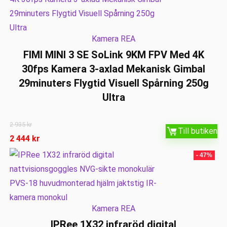
Kamera REA
FIMI MINI 3 SE SoLink 9KM FPV Med 4K
30fps Kamera 3-axlad Mekanisk Gimbal
29minuters Flygtid Visuell Spårning 250g
Ultra
2 935
kr
Till butiken
2 444
kr
- 47%
Kamera REA
IPRee 1X32 infraröd digital