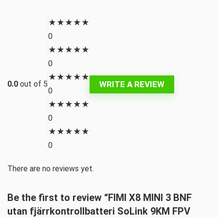
★
★
★
★
★
0
★
★
★
★
★
0
★
★
★
★
★
WRITE A REVIEW
0.0
out of 5
0
★
★
★
★
★
0
★
★
★
★
★
0
There are no reviews yet.
Be the first to review “FIMI X8 MINI 3 BNF
utan fjärrkontrollbatteri SoLink 9KM FPV