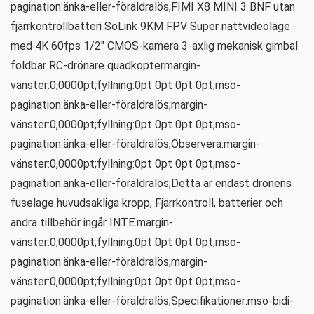
pagination:änka-eller-föräldralös;FIMI X8 MINI 3 BNF utan
fjärrkontrollbatteri SoLink 9KM FPV Super nattvideoläge
med 4K 60fps 1/2″ CMOS-kamera 3-axlig mekanisk gimbal
foldbar RC-drönare quadkoptermargin-
vänster:0,0000pt;fyllning:0pt 0pt 0pt 0pt;mso-
pagination:änka-eller-föräldralös;margin-
vänster:0,0000pt;fyllning:0pt 0pt 0pt 0pt;mso-
pagination:änka-eller-föräldralös;Observera:margin-
vänster:0,0000pt;fyllning:0pt 0pt 0pt 0pt;mso-
pagination:änka-eller-föräldralös;Detta är endast dronens
fuselage huvudsakliga kropp, Fjärrkontroll, batterier och
andra tillbehör ingår INTE.margin-
vänster:0,0000pt;fyllning:0pt 0pt 0pt 0pt;mso-
pagination:änka-eller-föräldralös;margin-
vänster:0,0000pt;fyllning:0pt 0pt 0pt 0pt;mso-
pagination:änka-eller-föräldralös;Specifikationer:mso-bidi-