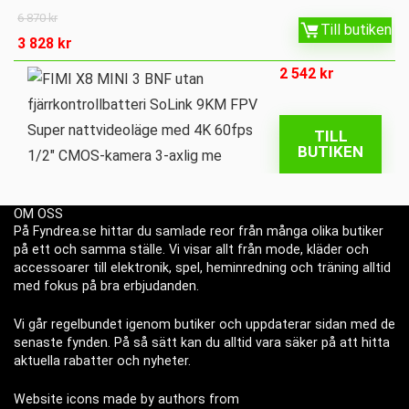
6 870
kr
Till butiken
3 828
kr
2 542
kr
TILL
BUTIKEN
OM OSS
På Fyndrea.se hittar du samlade reor från många olika butiker
på ett och samma ställe. Vi visar allt från mode, kläder och
accessoarer till elektronik, spel, heminredning och träning alltid
med fokus på bra erbjudanden.
Vi går regelbundet igenom butiker och uppdaterar sidan med de
senaste fynden. På så sätt kan du alltid vara säker på att hitta
aktuella rabatter och nyheter.
Website icons made by authors from