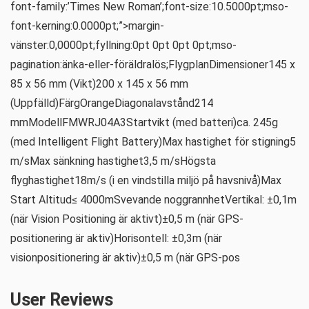
font-family:’Times New Roman’;font-size:10.5000pt;mso-
font-kerning:0.0000pt;”>margin-
vänster:0,0000pt;fyllning:0pt 0pt 0pt 0pt;mso-
pagination:änka-eller-föräldralös;FlygplanDimensioner145 x
85 x 56 mm (Vikt)200 x 145 x 56 mm
(Uppfälld)FärgOrangeDiagonalavstånd214
mmModellFMWRJ04A3Startvikt (med batteri)ca. 245g
(med Intelligent Flight Battery)Max hastighet för stigning5
m/sMax sänkning hastighet3,5 m/sHögsta
flyghastighet18m/s (i en vindstilla miljö på havsnivå)Max
Start Altitud≤ 4000mSvevande noggrannhetVertikal: ±0,1m
(när Vision Positioning är aktivt)±0,5 m (när GPS-
positionering är aktiv)Horisontell: ±0,3m (när
visionpositionering är aktiv)±0,5 m (när GPS-pos
User Reviews