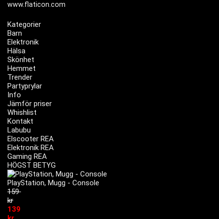
www.flaticon.com
Kategorier
Barn
Elektronik
Hälsa
Skönhet
Hemmet
Trender
Partyprylar
Info
Jämför priser
Whishlist
Kontakt
Labubu
Elscooter REA
Elektronik REA
Gaming REA
HÖGST BETYG
PlayStation, Mugg - Console
159
kr
139
kr