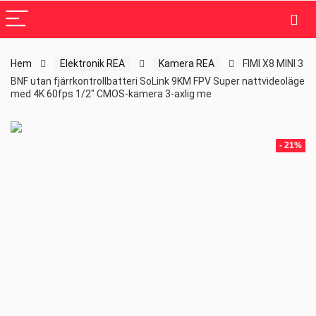
Hem
Elektronik REA
Kamera REA
FIMI X8 MINI 3
BNF utan fjärrkontrollbatteri SoLink 9KM FPV Super nattvideoläge
med 4K 60fps 1/2″ CMOS-kamera 3-axlig me
- 21%