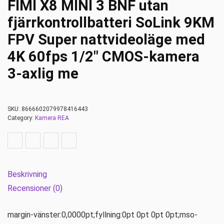
FIMI X8 MINI 3 BNF utan
fjärrkontrollbatteri SoLink 9KM
FPV Super nattvideoläge med
4K 60fps 1/2″ CMOS-kamera
3-axlig me
SKU:
8666602079978416443
Category:
Kamera REA
Beskrivning
Recensioner (0)
margin-vänster:0,0000pt;fyllning:0pt 0pt 0pt 0pt;mso-