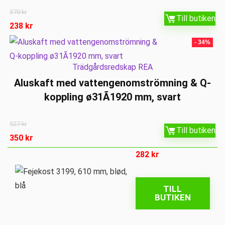
370
kr
Till butiken
238
kr
- 34%
Trädgårdsredskap REA
Aluskaft med vattengenomströmning & Q-
koppling ø31Ã1920 mm, svart
527
kr
Till butiken
350
kr
282
kr
TILL
BUTIKEN