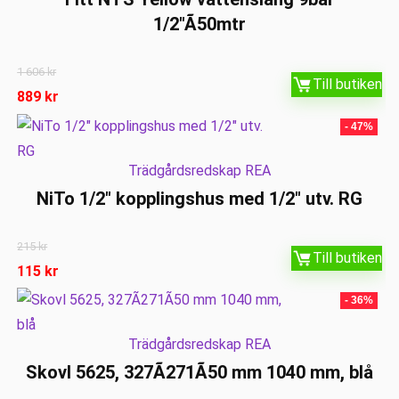
1/2″Ã50mtr
1 606
kr
Till butiken
889
kr
- 47%
Trädgårdsredskap REA
NiTo 1/2″ kopplingshus med 1/2″ utv. RG
215
kr
Till butiken
115
kr
- 36%
Trädgårdsredskap REA
Skovl 5625, 327Ã271Ã50 mm 1040 mm, blå