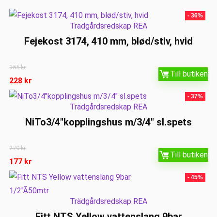
- 36%
Trädgårdsredskap REA
Fejekost 3174, 410 mm, blød/stiv, hvid
355
kr
Till butiken
228
kr
- 37%
Trädgårdsredskap REA
NiTo3/4″kopplingshus m/3/4″ sl.spets
279
kr
Till butiken
177
kr
- 45%
Trädgårdsredskap REA
Fitt NTS Yellow vattenslang 9bar