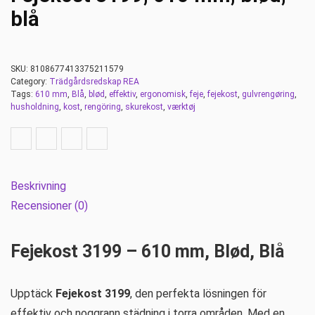
blå
SKU:
8108677413375211579
Category:
Trädgårdsredskap REA
Tags:
610 mm
,
Blå
,
blød
,
effektiv
,
ergonomisk
,
feje
,
fejekost
,
gulvrengøring
,
husholdning
,
kost
,
rengöring
,
skurekost
,
værktøj
Beskrivning
Recensioner (0)
Fejekost 3199 – 610 mm, Blød, Blå
Upptäck
Fejekost 3199
, den perfekta lösningen för
effektiv och noggrann städning i torra områden. Med en