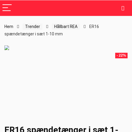
Hem
Trender
Hållbart REA
ER16
spændetænger i sæt 1-10 mm
- 22%
ER16 spændetænger i sæt 1-