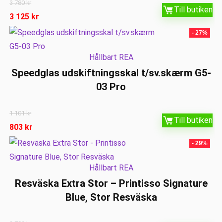
3 780
kr
Till butiken
3 125
kr
- 27%
Hållbart REA
Speedglas udskiftningsskal t/sv.skærm G5-
03 Pro
1 101
kr
Till butiken
803
kr
- 29%
Hållbart REA
Resväska Extra Stor – Printisso Signature
Blue, Stor Resväska