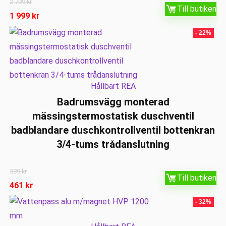
2 799
kr
Till butiken
1 999
kr
- 22%
Hållbart REA
Badrumsvägg monterad
mässingstermostatisk duschventil
badblandare duschkontrollventil bottenkran
3/4-tums trådanslutning
589
kr
Till butiken
461
kr
- 32%