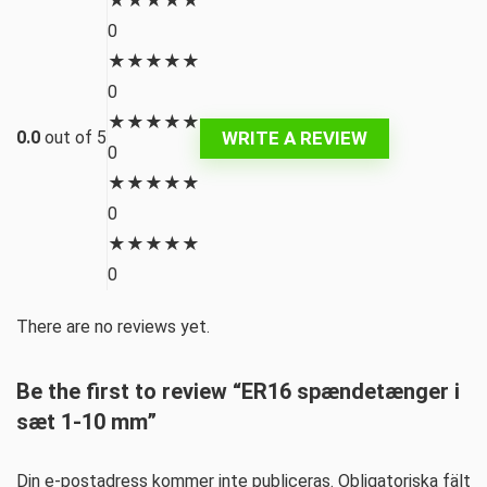
★
★
★
★
★
0
★
★
★
★
★
0
★
★
★
★
★
WRITE A REVIEW
0.0
out of 5
0
★
★
★
★
★
0
★
★
★
★
★
0
There are no reviews yet.
Be the first to review “ER16 spændetænger i
sæt 1-10 mm”
Din e-postadress kommer inte publiceras.
Obligatoriska fält