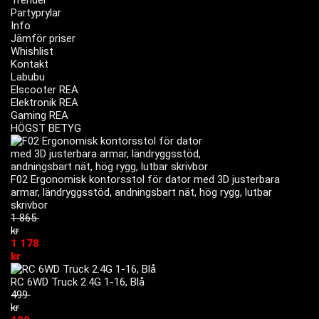
Trender
Partyprylar
Info
Jämför priser
Whishlist
Kontakt
Labubu
Elscooter REA
Elektronik REA
Gaming REA
HÖGST BETYG
F02 Ergonomisk kontorsstol för dator med 3D justerbara
armar, ländryggsstöd, andningsbart nät, hög rygg, lutbar
skrivbor
1 865
kr
1 178
kr
RC 6WD Truck 2.4G 1-16, Blå
499
kr