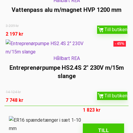
Hållbart REA
Vattenpass alu m/magnet HVP 1200 mm
3 209
kr
Till butiken
2 197
kr
- 45%
Hållbart REA
Entreprenørpumpe HS2.4S 2″ 230V m/15m
slange
14 124
kr
Till butiken
7 748
kr
1 823
kr
TILL