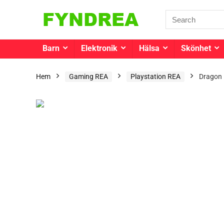
Barn
Elektronik
Hälsa
Skönhet
Hem
Gaming REA
Playstation REA
Dragon 