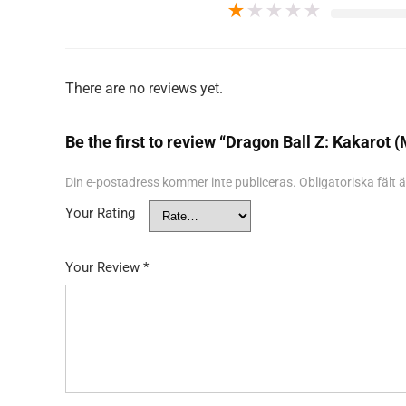
★
★
★
★
★
There are no reviews yet.
Be the first to review “Dragon Ball Z: Kakarot 
Din e-postadress kommer inte publiceras.
Obligatoriska fält
Your Rating
Your Review
*