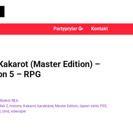
Partyprylar 🥳
Kontakt
Kakarot (Master Edition) –
on 5 – RPG
illbehör REA
all Z
,
historia
,
Kakarot
,
karaktärer
,
Master Edition
,
öppen värld
,
PS5
,
l
,
strid
,
videospel