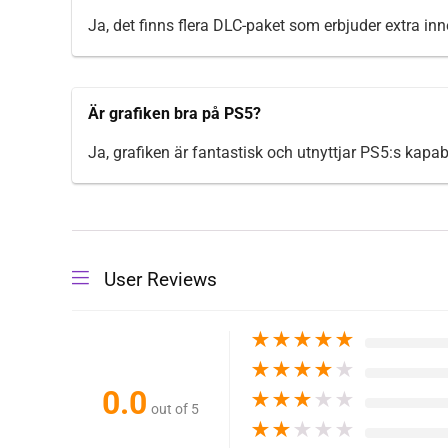
Ja, det finns flera DLC-paket som erbjuder extra in
Är grafiken bra på PS5?
Ja, grafiken är fantastisk och utnyttjar PS5:s kapabili
User Reviews
★
★
★
★
★
★
★
★
★
★
0.0
★
★
★
★
★
out of 5
★
★
★
★
★