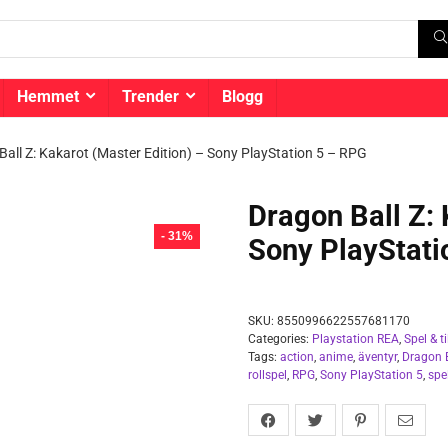
Hemmet
Trender
Blogg
Ball Z: Kakarot (Master Edition) – Sony PlayStation 5 – RPG
Dragon Ball Z: 
- 31%
Sony PlayStati
SKU:
8550996622557681170
Categories:
Playstation REA
,
Spel & t
Tags:
action
,
anime
,
äventyr
,
Dragon B
rollspel
,
RPG
,
Sony PlayStation 5
,
spe