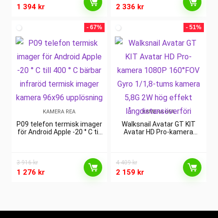
1 394
kr
2 336
kr
- 67%
- 51%
KAMERA REA
KAMERA REA
P09 telefon termisk imager
Walksnail Avatar GT KIT
för Android Apple -20 ° C till
Avatar HD Pro-kamera
400 ° C bärbar infraröd
1080P 160°FOV Gyro 1/1,8-
termisk imager kamera
tums kamera 5,8G 2W hög
96×96 upplösning
effekt långdistansöverföri
3 916
kr
4 409
kr
1 276
kr
2 159
kr