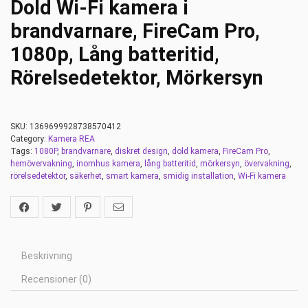
Dold Wi-Fi kamera i
brandvarnare, FireCam Pro,
1080p, Lång batteritid,
Rörelsedetektor, Mörkersyn
SKU:
1369699928738570412
Category:
Kamera REA
Tags:
1080P
,
brandvarnare
,
diskret design
,
dold kamera
,
FireCam Pro
,
hemövervakning
,
inomhus kamera
,
lång batteritid
,
mörkersyn
,
övervakning
,
rörelsedetektor
,
säkerhet
,
smart kamera
,
smidig installation
,
Wi-Fi kamera
Beskrivning
Recensioner (0)