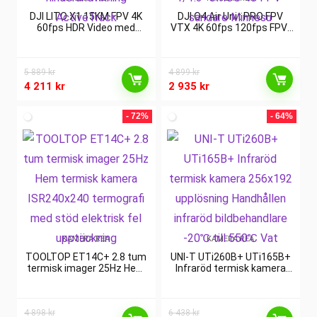
DJI LITO X1 15KM FPV 4K
DJI O4 Air Unit PRO FPV
60fps HDR Video med
VTX 4K 60fps 120fps FPV-
1/1.3″ CMOS-kamera
kamera Digitalt
Framåtriktad LiDAR Allsidig
överföringssystem 32g
hinderundvikning
1/1.3″ CMOS 4G FPV-
5 889
kr
ActiveTrack
4 899
sändare Minnesu
kr
4 211
kr
2 935
kr
- 72%
- 64%
KAMERA REA
KAMERA REA
TOOLTOP ET14C+ 2.8 tum
UNI-T UTi260B+ UTi165B+
termisk imager 25Hz Hem
Infraröd termisk kamera
termisk kamera
256×192 upplösning
ISR240x240 termografi
Handhållen infraröd
med stöd elektrisk fel
bildbehandlare -20℃ till
4 898
kr
upptäckning
6 438
kr
550℃ Vat