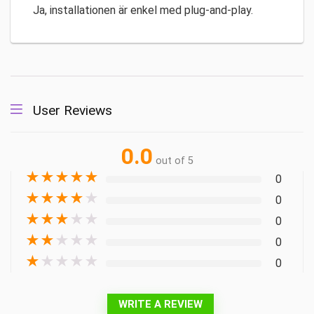
Ja, installationen är enkel med plug-and-play.
User Reviews
0.0
out of 5
★
★
★
★
★
0
★
★
★
★
★
0
★
★
★
★
★
0
★
★
★
★
★
0
★
★
★
★
★
0
WRITE A REVIEW