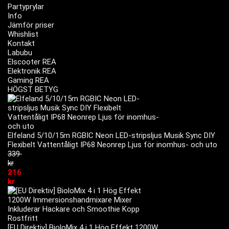
Partyprylar
Info
Jämför priser
Whishlist
Kontakt
Labubu
Elscooter REA
Elektronik REA
Gaming REA
HÖGST BETYG
Elfeland 5/10/15m RGBIC Neon LED-stripsljus Musik Sync DIY
Flexibelt Vattentåligt IP68 Neonrep Ljus för inomhus- och uto
339
kr
216
kr
[EU Direktiv] BioloMix 4 i 1 Hög Effekt 1200W