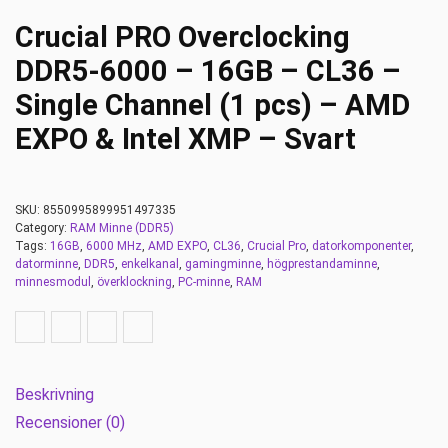
Crucial PRO Overclocking
DDR5-6000 – 16GB – CL36 –
Single Channel (1 pcs) – AMD
EXPO & Intel XMP – Svart
SKU:
8550995899951497335
Category:
RAM Minne (DDR5)
Tags:
16GB
,
6000 MHz
,
AMD EXPO
,
CL36
,
Crucial Pro
,
datorkomponenter
,
datorminne
,
DDR5
,
enkelkanal
,
gamingminne
,
högprestandaminne
,
minnesmodul
,
överklockning
,
PC-minne
,
RAM
Beskrivning
Recensioner (0)