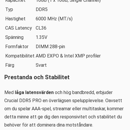
Kapacitet
16GB (1 x 16GB, Single Channel)
Typ
DDR5
Hastighet
6000 MHz (MT/s)
CAS Latency
CL36
Spänning
1.35V
Formfaktor
DIMM 288-pin
Kompatibilitet
AMD EXPO & Intel XMP profiler
Färg
Svart
Prestanda och Stabilitet
Med
låga latensvärden
och hög bandbredd, erbjuder
Crucial DDR5 PRO en överlägsen spelupplevelse. Oavsett
om du spelar AAA-spel, streamar eller multitaskar, kommer
detta minne att ge dig den responsivitet och stabilitet du
behöver för att dominera dina motståndare.