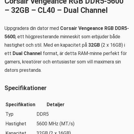
Corsair Vengeance RGB DDR5-5600
– 32GB – CL40 – Dual Channel
Uppgradera din dator med
Corsair Vengeance RGB DDR5-
5600
, ett högpresterande minneskit som erbjuder både
hastighet och stil. Med en kapacitet på
32GB
(2 x 16GB) i
ett
Dual Channel
format, är detta RAM-minne perfekt för
gamers, kreatörer och entusiaster som vill maximera sin
dators prestanda.
Specifikationer
Specifikation
Detaljer
Typ
DDR5
Hastighet
5600 MHz (MT/s)
Kapacitet
32GB (2 x 16GB)