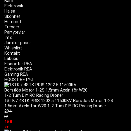
Barn
Elektronik
Hälsa
Skönhet
Hemmet
Trender
Partyprylar
Info
Jämför priser
Whishlist
Kontakt
Labubu
Elscooter REA
Elektronik REA
Gaming REA
HÖGST BETYG
1STK / 4STK PRIS 1202.5 11500KV Borstlös Motor 1-2S
1.5mm Axeln för W20 1-2 Tum DIY RC Racing Droner
294
kr
158
kr