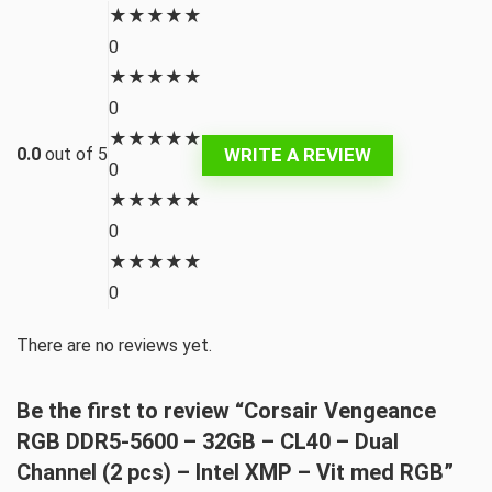
★
★
★
★
★
0
★
★
★
★
★
0
★
★
★
★
★
WRITE A REVIEW
0.0
out of 5
0
★
★
★
★
★
0
★
★
★
★
★
0
There are no reviews yet.
Be the first to review “Corsair Vengeance
RGB DDR5-5600 – 32GB – CL40 – Dual
Channel (2 pcs) – Intel XMP – Vit med RGB”