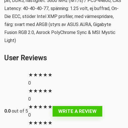
pin, DDR5, hastighet: 5600 MHz (MT/s) / PC5-44800, CAS
Latency: 40-40-40-77, spänning: 1.25 volt, ej buffrad, On-
Die ECC, stöder Intel XMP profiler, med värmespridare,
färg: svart med ARGB (styrs av ASUS AURA, Gigabyte
Fusion RGB 2.0, Asrock PolyChrome Sync & MSI Mystic
Light)
User Reviews
★
★
★
★
★
0
★
★
★
★
★
0
★
★
★
★
★
WRITE A REVIEW
0.0
out of 5
0
★
★
★
★
★