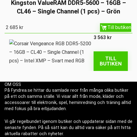
Kingston ValueRAM DDR5-5600 – 16GB –
CL46 – Single Channel (1 pcs) – Grön
2 685
kr
Till butiken
3 563
kr
TILL
BUTIKEN
OM OSS
På Fyndrea.se hittar du samlade reor från många olika butiker
på ett och samma ställe. Vi visar allt från mode, kläder och
accessoarer till elektronik, spel, heminredning och träning alltid
med fokus på bra erbjudanden.
Vi går regelbundet igenom butiker och uppdaterar sidan med de
senaste fynden. På så sätt kan du alltid vara säker på att hitta
aktuella rabatter och nyheter.