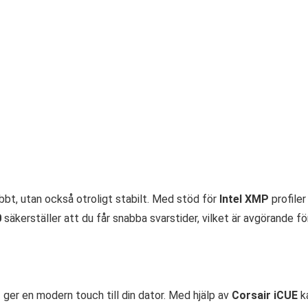
bt, utan också otroligt stabilt. Med stöd för
Intel XMP
profiler
0
säkerställer att du får snabba svarstider, vilket är avgörande fö
g
ger en modern touch till din dator. Med hjälp av
Corsair iCUE
ka