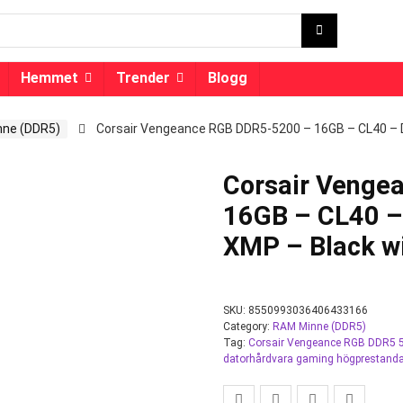
Hemmet
Trender
Blogg
ne (DDR5)
Corsair Vengeance RGB DDR5-5200 – 16GB – CL40 – Du
Corsair Venge
16GB – CL40 – 
XMP – Black w
SKU:
8550993036406433166
Category:
RAM Minne (DDR5)
Tag:
Corsair Vengeance RGB DDR5 5
datorhårdvara gaming högprestand