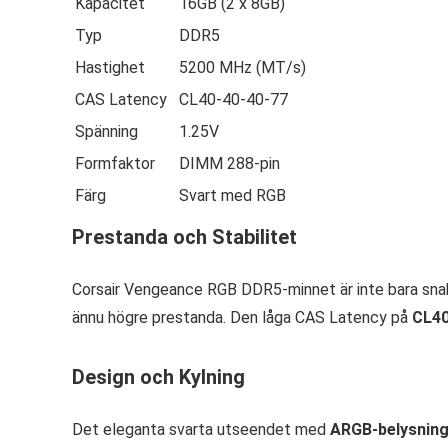
Kapacitet
16GB (2 x 8GB)
Typ
DDR5
Hastighet
5200 MHz (MT/s)
CAS Latency
CL40-40-40-77
Spänning
1.25V
Formfaktor
DIMM 288-pin
Färg
Svart med RGB
Prestanda och Stabilitet
Corsair Vengeance RGB DDR5-minnet är inte bara snab
ännu högre prestanda. Den låga CAS Latency på
CL4
Design och Kylning
Det eleganta svarta utseendet med
ARGB-belysnin