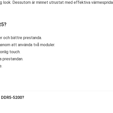
ig look. Dessutom är minnet utrustat med effektiva värmesprida
R5?
r och bättre prestanda.
enom att använda två moduler.
onlig touch.
a prestandan.
e.
B DDR5-5200?