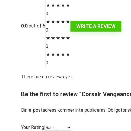
★
★
★
★
★
0
★
★
★
★
★
WRITE A REVIEW
0.0
out of 5
0
★
★
★
★
★
0
★
★
★
★
★
0
There are no reviews yet.
Be the first to review “Corsair Vengean
Din e-postadress kommer inte publiceras.
Obligatoris
Your Rating