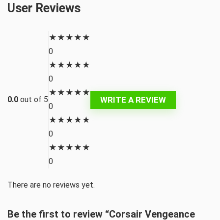
User Reviews
★
★
★
★
★
0
★
★
★
★
★
0
★
★
★
★
★
WRITE A REVIEW
0.0
out of 5
0
★
★
★
★
★
0
★
★
★
★
★
0
There are no reviews yet.
Be the first to review “Corsair Vengeance