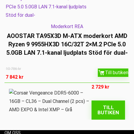
Moderkort REA
AOOSTAR TA95X3D M-ATX moderkort AMD
Ryzen 9 9955HX3D 16C/32T 2×M.2 PCIe 5.0
5.0GB LAN 7.1-kanal ljudplats Stöd för dual-
10 786
kr
Till butiken
7 842
kr
2 729
kr
TILL
BUTIKEN
OM OSS