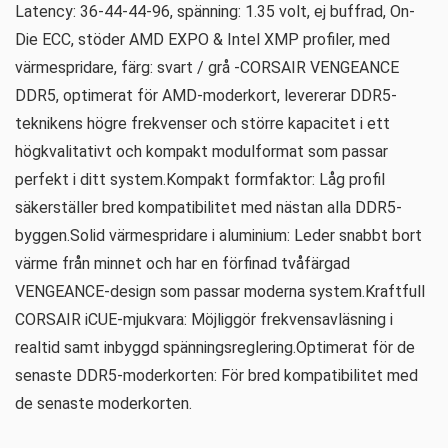
Latency: 36-44-44-96, spänning: 1.35 volt, ej buffrad, On-
Die ECC, stöder AMD EXPO & Intel XMP profiler, med
värmespridare, färg: svart / grå -CORSAIR VENGEANCE
DDR5, optimerat för AMD-moderkort, levererar DDR5-
teknikens högre frekvenser och större kapacitet i ett
högkvalitativt och kompakt modulformat som passar
perfekt i ditt system.Kompakt formfaktor: Låg profil
säkerställer bred kompatibilitet med nästan alla DDR5-
byggen.Solid värmespridare i aluminium: Leder snabbt bort
värme från minnet och har en förfinad tvåfärgad
VENGEANCE-design som passar moderna system.Kraftfull
CORSAIR iCUE-mjukvara: Möjliggör frekvensavläsning i
realtid samt inbyggd spänningsreglering.Optimerat för de
senaste DDR5-moderkorten: För bred kompatibilitet med
de senaste moderkorten.