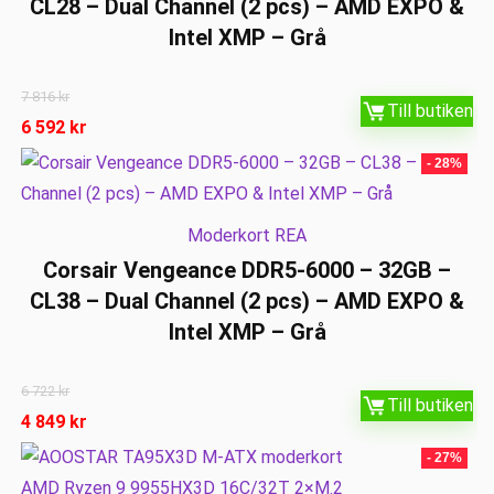
CL28 – Dual Channel (2 pcs) – AMD EXPO &
Intel XMP – Grå
7 816
kr
Till butiken
6 592
kr
- 28%
Moderkort REA
Corsair Vengeance DDR5-6000 – 32GB –
CL38 – Dual Channel (2 pcs) – AMD EXPO &
Intel XMP – Grå
6 722
kr
Till butiken
4 849
kr
- 27%