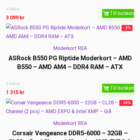
3 268
kr
Till butiken
3 099
kr
- 2%
Moderkort REA
ASRock B550 PG Riptide Moderkort – AMD
B550 – AMD AM4 – DDR4 RAM – ATX
1 343
kr
Till butiken
1 315
kr
- 16%
Moderkort REA
Corsair Vengeance DDR5-6000 – 32GB –