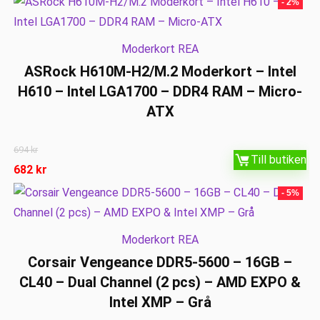
- 2%
Moderkort REA
ASRock H610M-H2/M.2 Moderkort – Intel
H610 – Intel LGA1700 – DDR4 RAM – Micro-
ATX
694
kr
Till butiken
682
kr
- 5%
Moderkort REA
Corsair Vengeance DDR5-5600 – 16GB –
CL40 – Dual Channel (2 pcs) – AMD EXPO &
Intel XMP – Grå