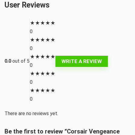
User Reviews
★
★
★
★
★
0
★
★
★
★
★
0
★
★
★
★
★
WRITE A REVIEW
0.0
out of 5
0
★
★
★
★
★
0
★
★
★
★
★
0
There are no reviews yet.
Be the first to review “Corsair Vengeance