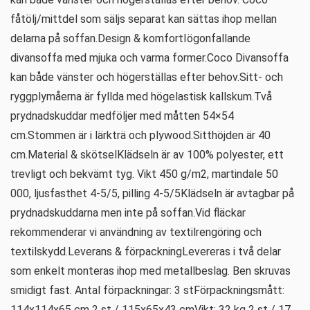
fåtölj/mittdel som säljs separat kan sättas ihop mellan
delarna på soffan.Design & komfortIögonfallande
divansoffa med mjuka och varma former.Coco Divansoffa
kan både vänster och högerställas efter behov.Sitt- och
ryggplymåerna är fyllda med högelastisk kallskum.Två
prydnadskuddar medföljer med måtten 54×54
cm.Stommen är i lärkträ och plywood.Sitthöjden är 40
cm.Material & skötselKlädseln är av 100% polyester, ett
trevligt och bekvämt tyg. Vikt 450 g/m2, martindale 50
000, ljusfasthet 4-5/5, pilling 4-5/5Klädseln är avtagbar på
prydnadskuddarna men inte på soffan.Vid fläckar
rekommenderar vi användning av textilrengöring och
textilskydd.Leverans & förpackningLevereras i två delar
som enkelt monteras ihop med metallbeslag. Ben skruvas
smidigt fast. Antal förpackningar: 3 stFörpackningsmått:
114x114x65 cm 2 st / 115x65x43 cmVikt: 32 kg 2 st / 17