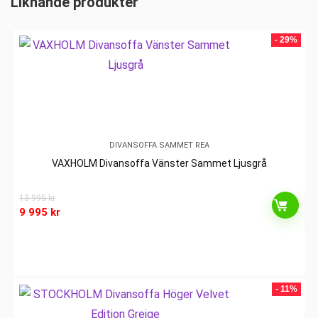
Liknande produkter
- 29%
DIVANSOFFA SAMMET REA
VAXHOLM Divansoffa Vänster Sammet Ljusgrå
13 995
kr
9 995
kr
- 11%