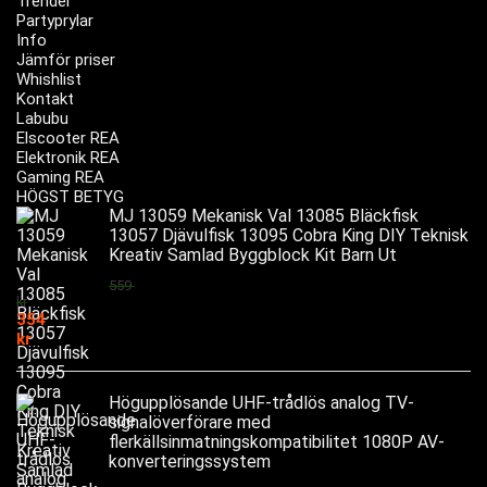
Trender
Partyprylar
Info
Jämför priser
Whishlist
Kontakt
Labubu
Elscooter REA
Elektronik REA
Gaming REA
HÖGST BETYG
MJ 13059 Mekanisk Val 13085 Bläckfisk
13057 Djävulfisk 13095 Cobra King DIY Teknisk
Kreativ Samlad Byggblock Kit Barn Ut
559
kr
354
kr
Högupplösande UHF-trådlös analog TV-
signalöverförare med
flerkällsinmatningskompatibilitet 1080P AV-
konverteringssystem