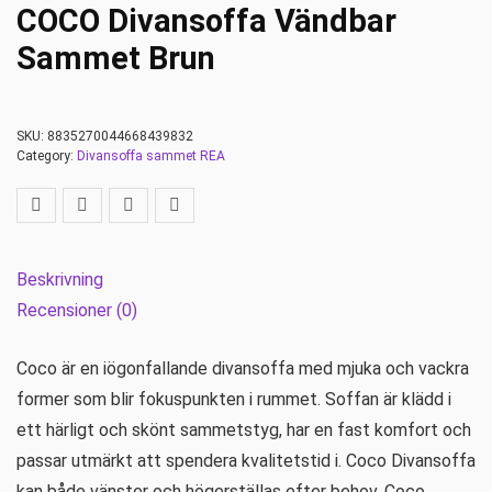
COCO Divansoffa Vändbar
Sammet Brun
SKU:
8835270044668439832
Category:
Divansoffa sammet REA
Beskrivning
Recensioner (0)
Coco är en iögonfallande divansoffa med mjuka och vackra
former som blir fokuspunkten i rummet. Soffan är klädd i
ett härligt och skönt sammetstyg, har en fast komfort och
passar utmärkt att spendera kvalitetstid i. Coco Divansoffa
kan både vänster och högerställas efter behov. Coco