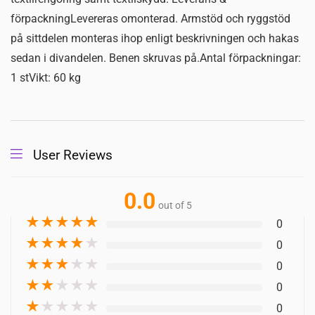
förpackningLevereras omonterad. Armstöd och ryggstöd
på sittdelen monteras ihop enligt beskrivningen och hakas
sedan i divandelen. Benen skruvas på.Antal förpackningar:
1 stVikt: 60 kg
User Reviews
0.0
out of 5
★
★
★
★
★
0
★
★
★
★
★
0
★
★
★
★
★
0
★
★
★
★
★
0
★
★
★
★
★
0