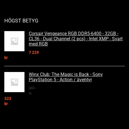
HÖGST BETYG
Corsair Vengeance RGB DDR5-6400 - 32GB -
CL36 - Dual Channel (2 pcs) - Intel XMP - Svart
med RGB
7 229
kr
Winx Club: The Magic is Back - Sony
PlayStation 5 - Action / äventyr
369
kr
323
kr