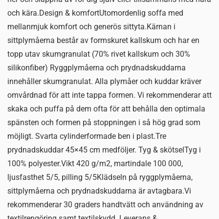
och kära.Design & komfortUtomordenlig soffa med
mellanmjuk komfort och generös sittyta.Kärnan i
sittplymåerna består av formskuret kallskum och har en
topp utav skumgranulat (70% rivet kallskum och 30%
silikonfiber) Ryggplymåerna och prydnadskuddarna
innehåller skumgranulat. Alla plymåer och kuddar kräver
omvårdnad för att inte tappa formen. Vi rekommenderar att
skaka och puffa på dem ofta för att behålla den optimala
spänsten och formen på stoppningen i så hög grad som
möjligt. Svarta cylinderformade ben i plast.Tre
prydnadskuddar 45×45 cm medföljer. Tyg & skötselTyg i
100% polyester.Vikt 420 g/m2, martindale 100 000,
ljusfasthet 5/5, pilling 5/5Klädseln på ryggplymåerna,
sittplymåerna och prydnadskuddarna är avtagbara.Vi
rekommenderar 30 graders handtvätt och användning av
textilrengöring samt textilskydd. Leverans &