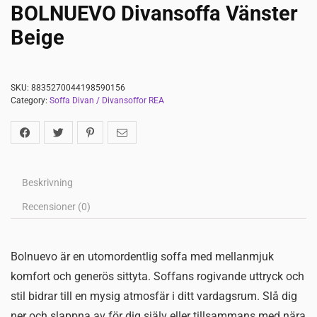
BOLNUEVO Divansoffa Vänster
Beige
SKU:
8835270044198590156
Category:
Soffa Divan / Divansoffor REA
Beskrivning
Recensioner (0)
Bolnuevo är en utomordentlig soffa med mellanmjuk
komfort och generös sittyta. Soffans rogivande uttryck och
stil bidrar till en mysig atmosfär i ditt vardagsrum. Slå dig
ner och slappna av för dig själv eller tillsammans med nära