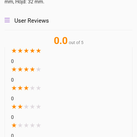
mm, Höjd: 32 mm.
User Reviews
0.0
out of 5
★
★
★
★
★
0
★
★
★
★
★
0
★
★
★
★
★
0
★
★
★
★
★
0
★
★
★
★
★
0