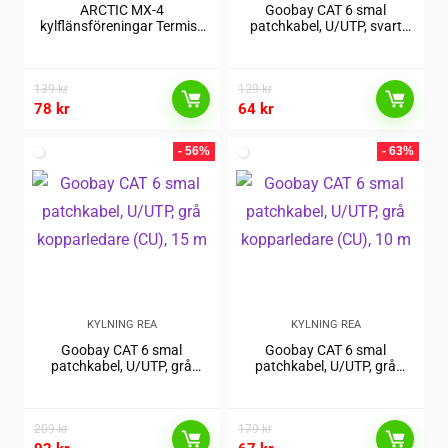
ARCTIC MX-4
Goobay CAT 6 smal
kylflänsföreningar Termisk
patchkabel, U/UTP, svart
pasta 8,5 W/m-K 8 g
kopparledare (CU), 5 m
139
kr
129
kr
78
kr
64
kr
- 56%
- 63%
KYLNING REA
KYLNING REA
Goobay CAT 6 smal
Goobay CAT 6 smal
patchkabel, U/UTP, grå
patchkabel, U/UTP, grå
kopparledare (CU), 15 m
kopparledare (CU), 10 m
209
kr
179
kr