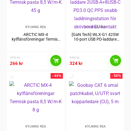
KYLNING REA
KYLNING REA
ARCTIC MX-4
[GaN Tech] WLX-G1 425W
kylflänsföreningar Termisk
10-port USB PD-laddare
pasta 8,5 W/m-K 45 g
2USB-A+8USB-C PD3.0 QC
PPS snabb laddningsstation
för skrivbord EU-kontakt
399
kr
540
kr
266
kr
324
kr
- 44%
- 50%
KYLNING REA
KYLNING REA