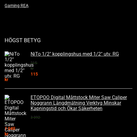
Gaming REA
HÖGST BETYG
NiTo 1/2" kopplingshus med 1/2" utv. RG
215
kr
115
kr
ETOPOO Digital Måttstock Miter Saw Caliper
Noggrann Längdmätning Verktyg Minskar
Kapningstid och Ökar Säkerheten
3 092
kr
1 040
kr