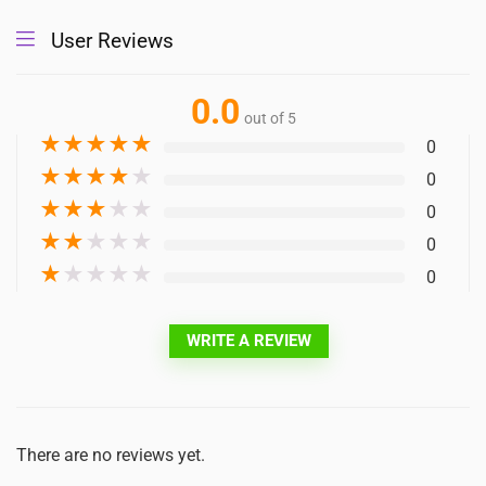
User Reviews
0.0
out of 5
★
★
★
★
★
0
★
★
★
★
★
0
★
★
★
★
★
0
★
★
★
★
★
0
★
★
★
★
★
0
WRITE A REVIEW
There are no reviews yet.