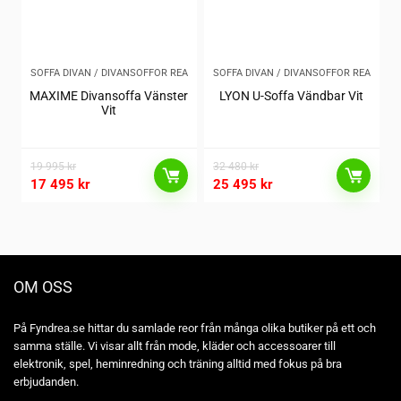
SOFFA DIVAN / DIVANSOFFOR REA
SOFFA DIVAN / DIVANSOFFOR REA
MAXIME Divansoffa Vänster
LYON U-Soffa Vändbar Vit
Vit
19 995
kr
32 480
kr
17 495
kr
25 495
kr
OM OSS
På Fyndrea.se hittar du samlade reor från många olika butiker på ett och
samma ställe. Vi visar allt från mode, kläder och accessoarer till
elektronik, spel, heminredning och träning alltid med fokus på bra
erbjudanden.