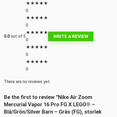
★
★
★
★
★
0
★
★
★
★
★
0
★
★
★
★
★
WRITE A REVIEW
0.0
out of 5
0
★
★
★
★
★
0
★
★
★
★
★
0
There are no reviews yet.
Be the first to review “Nike Air Zoom
Mercurial Vapor 16 Pro FG X LEGO® –
Blå/Grön/Silver Barn – Gräs (FG), storlek