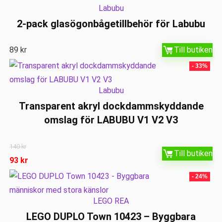
Labubu
2-pack glasögonbågetillbehör för Labubu
89
kr
Till butiken
- 33%
Labubu
Transparent akryl dockdammskyddande
omslag för LABUBU V1 V2 V3
140
kr
Till butiken
93
kr
- 24%
LEGO REA
LEGO DUPLO Town 10423 – Byggbara