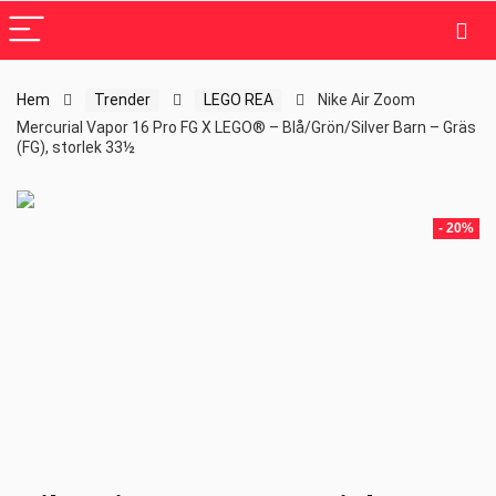
Hem
Trender
LEGO REA
Nike Air Zoom
Mercurial Vapor 16 Pro FG X LEGO® – Blå/Grön/Silver Barn – Gräs
(FG), storlek 33½
- 20%