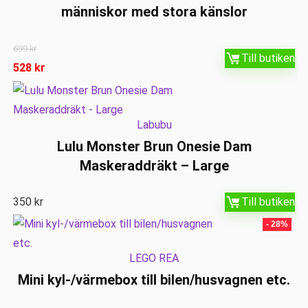
människor med stora känslor
699
kr
Till butiken
528
kr
Labubu
Lulu Monster Brun Onesie Dam
Maskeraddräkt – Large
350
kr
Till butiken
- 28%
LEGO REA
Mini kyl-/värmebox till bilen/husvagnen etc.