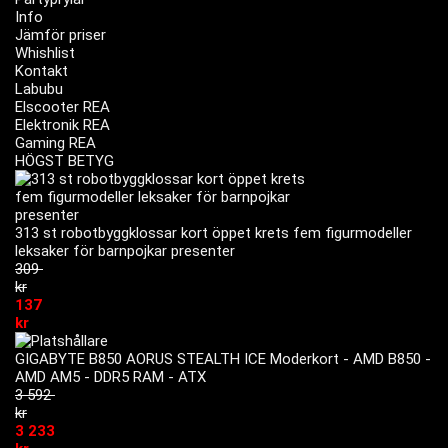
Info
Jämför priser
Whishlist
Kontakt
Labubu
Elscooter REA
Elektronik REA
Gaming REA
HÖGST BETYG
313 st robotbyggklossar kort öppet krets fem figurmodeller
leksaker för barnpojkar presenter
309
kr
137
kr
GIGABYTE B850 AORUS STEALTH ICE Moderkort - AMD B850 -
AMD AM5 - DDR5 RAM - ATX
3 592
kr
3 233