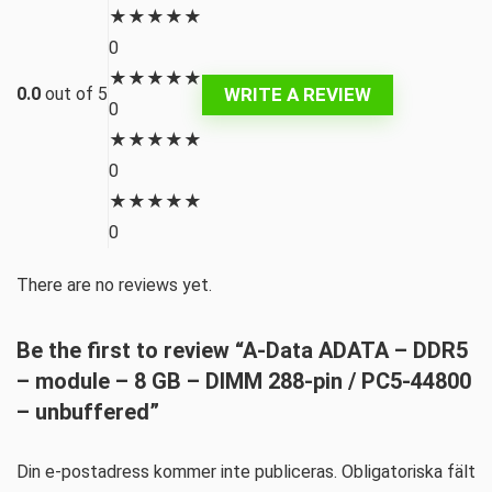
★
★
★
★
★
0
★
★
★
★
★
WRITE A REVIEW
0.0
out of 5
0
★
★
★
★
★
0
★
★
★
★
★
0
There are no reviews yet.
Be the first to review “A-Data ADATA – DDR5
– module – 8 GB – DIMM 288-pin / PC5-44800
– unbuffered”
Din e-postadress kommer inte publiceras.
Obligatoriska fält