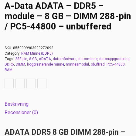
A-Data ADATA – DDR5 –
module – 8 GB – DIMM 288-pin
/ PC5-44800 – unbuffered
SKU:
8550999903099272093
Category:
RAM Minne (DDR5)
Tags:
288-pin
,
8 GB
,
ADATA
,
datorhårdvara
,
datorminne
,
datoruppgradering
,
DDR5
,
DIMM
,
högpresterande minne
,
minnesmodul
,
obuffrad
,
PC5-44800
,
RAM
Beskrivning
Recensioner (0)
ADATA DDR5 8 GB DIMM 288-pin –