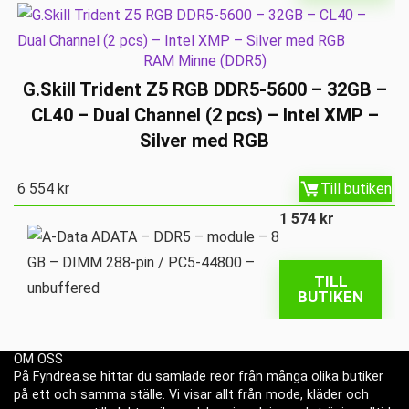
RAM Minne (DDR5)
G.Skill Trident Z5 RGB DDR5-5600 – 32GB –
CL40 – Dual Channel (2 pcs) – Intel XMP –
Silver med RGB
6 554
kr
Till butiken
1 574
kr
TILL
BUTIKEN
OM OSS
På Fyndrea.se hittar du samlade reor från många olika butiker
på ett och samma ställe. Vi visar allt från mode, kläder och