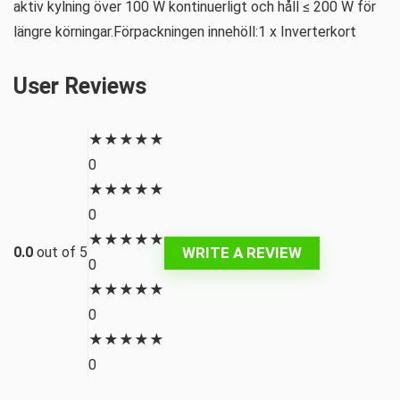
aktiv kylning över 100 W kontinuerligt och håll ≤ 200 W för
längre körningar.Förpackningen innehöll:1 x Inverterkort
User Reviews
★
★
★
★
★
0
★
★
★
★
★
0
★
★
★
★
★
WRITE A REVIEW
0.0
out of 5
0
★
★
★
★
★
0
★
★
★
★
★
0