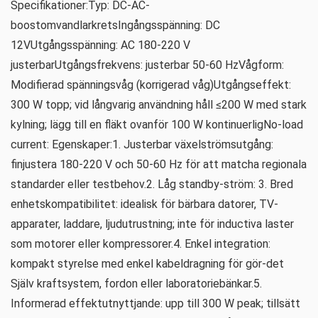
Specifikationer:Typ: DC-AC-
boostomvandlarkretsIngångsspänning: DC
12VUtgångsspänning: AC 180-220 V
justerbarUtgångsfrekvens: justerbar 50-60 HzVågform:
Modifierad spänningsvåg (korrigerad våg)Utgångseffekt:
300 W topp; vid långvarig användning håll ≤200 W med stark
kylning; lägg till en fläkt ovanför 100 W kontinuerligNo-load
current: Egenskaper:1. Justerbar växelströmsutgång:
finjustera 180-220 V och 50-60 Hz för att matcha regionala
standarder eller testbehov.2. Låg standby-ström: 3. Bred
enhetskompatibilitet: idealisk för bärbara datorer, TV-
apparater, laddare, ljudutrustning; inte för inductiva laster
som motorer eller kompressorer.4. Enkel integration:
kompakt styrelse med enkel kabeldragning för gör-det
Själv kraftsystem, fordon eller laboratoriebänkar.5.
Informerad effektutnyttjande: upp till 300 W peak; tillsätt