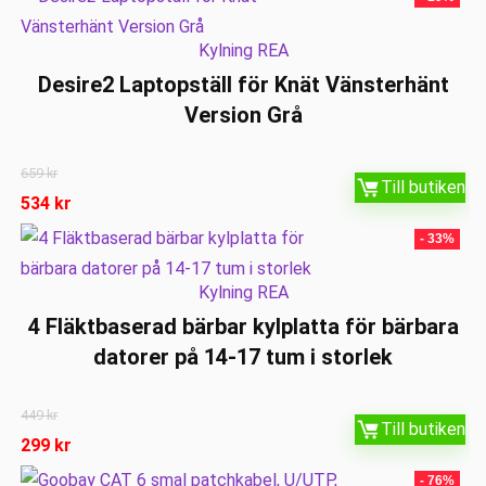
Kylning REA
Desire2 Laptopställ för Knät Vänsterhänt
Version Grå
659
kr
Till butiken
534
kr
- 33%
Kylning REA
4 Fläktbaserad bärbar kylplatta för bärbara
datorer på 14-17 tum i storlek
449
kr
Till butiken
299
kr
- 76%