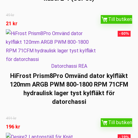
49
kr
Till butiken
21
kr
- 60%
Datorchassi REA
HiFrost Prism8Pro Omvänd dator kylfläkt
120mm ARGB PWM 800-1800 RPM 71CFM
hydraulisk lager tyst kylfläkt för
datorchassi
491
kr
Till butiken
196
kr
- 19%