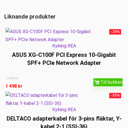
Liknande produkter
- 23%
Kylning REA
ASUS XG-C100F PCI Express 10-Gigabit
SPF+ PCIe Network Adapter
1 949
kr
Till butiken
1 498
kr
- 57%
Kylning REA
DELTACO adapterkabel för 3-pins fläktar, Y-
kabel 2-1 (SSI-36)