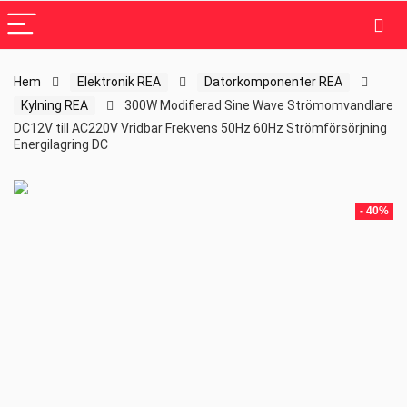
Hem
Elektronik REA
Datorkomponenter REA
Kylning REA
300W Modifierad Sine Wave Strömomvandlare
DC12V till AC220V Vridbar Frekvens 50Hz 60Hz Strömförsörjning
Energilagring DC
- 40%