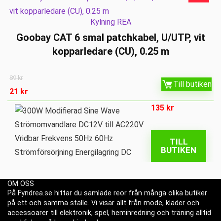
Kylning REA
Goobay CAT 6 smal patchkabel, U/UTP, vit
kopparledare (CU), 0.25 m
89
kr
Till butiken
21
kr
135
kr
TILL
BUTIKEN
OM OSS
På Fyndrea.se hittar du samlade reor från många olika butiker
på ett och samma ställe. Vi visar allt från mode, kläder och
accessoarer till elektronik, spel, heminredning och träning alltid