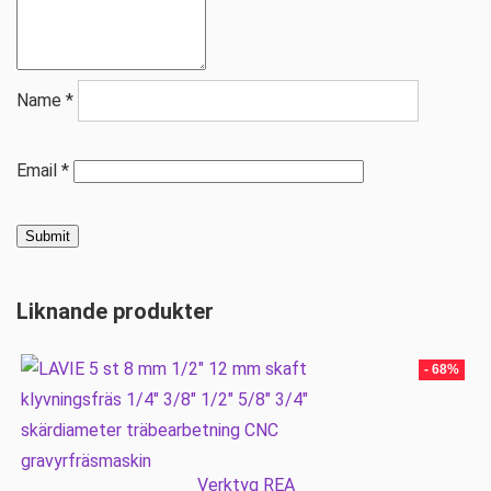
Name
*
Email
*
Liknande produkter
- 68%
Verktyg REA