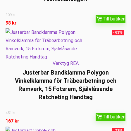
309
kr
Till butiken
98
kr
- 63%
Verktyg REA
Justerbar Bandklamma Polygon
Vinkelklamma för Träbearbetning och
Ramverk, 15 Fotsrem, Självlåsande
Ratcheting Handtag
451
kr
Till butiken
167
kr
- 72%