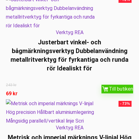
Verktyg REA
Justerbart vinkel- och
bågmärkningsverktyg Dubbelanvändning
metallritverktyg för fyrkantiga och runda
rör Idealiskt för
243
kr
Till butiken
69
kr
- 73%
Verktyg REA
Metrisk och imperial märknings V-linjal Hög