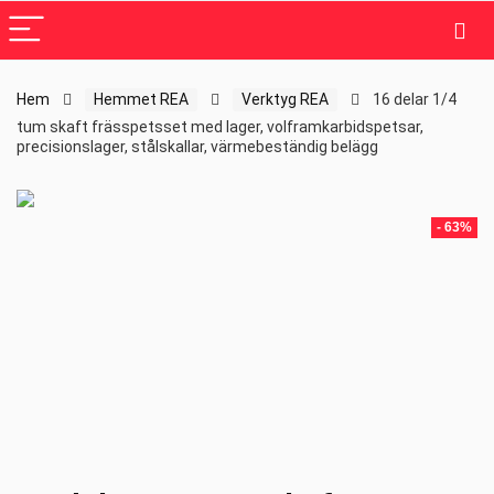
Hem
Hemmet REA
Verktyg REA
16 delar 1/4
tum skaft frässpetsset med lager, volframkarbidspetsar,
precisionslager, stålskallar, värmebeständig belägg
- 63%