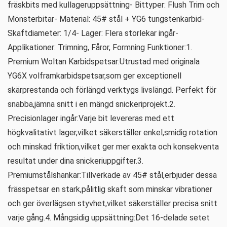
fräskbits med kullageruppsättning- Bittyper: Flush Trim och
Mönsterbitar- Material: 45# stål + YG6 tungstenkarbid-
Skaftdiameter: 1/4- Lager: Flera storlekar ingår-
Applikationer: Trimning, Fåror, Formning Funktioner:1.
Premium Woltan Karbidspetsar:Utrustad med originala
YG6X volframkarbidspetsar,som ger exceptionell
skärprestanda och förlängd verktygs livslängd. Perfekt för
snabba,jämna snitt i en mängd snickeriprojekt.2.
Precisionlager ingår:Varje bit levereras med ett
högkvalitativt lager,vilket säkerställer enkel,smidig rotation
och minskad friktion,vilket ger mer exakta och konsekventa
resultat under dina snickeriuppgifter.3.
Premiumstålshankar:Tillverkade av 45# stål,erbjuder dessa
frässpetsar en stark,pålitlig skaft som minskar vibrationer
och ger överlägsen styvhet,vilket säkerställer precisa snitt
varje gång.4. Mångsidig uppsättning:Det 16-delade setet