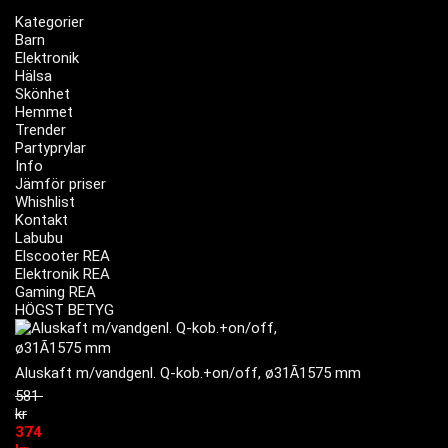
Kategorier
Barn
Elektronik
Hälsa
Skönhet
Hemmet
Trender
Partyprylar
Info
Jämför priser
Whishlist
Kontakt
Labubu
Elscooter REA
Elektronik REA
Gaming REA
HÖGST BETYG
Aluskaft m/vandgenl. Q-kob.+on/off, ø31Ã1575 mm
581
kr
374