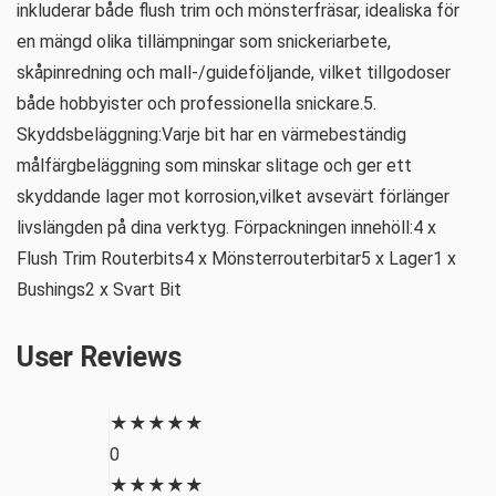
inkluderar både flush trim och mönsterfräsar, idealiska för
en mängd olika tillämpningar som snickeriarbete,
skåpinredning och mall-/guideföljande, vilket tillgodoser
både hobbyister och professionella snickare.5.
Skyddsbeläggning:Varje bit har en värmebeständig
målfärgbeläggning som minskar slitage och ger ett
skyddande lager mot korrosion,vilket avsevärt förlänger
livslängden på dina verktyg. Förpackningen innehöll:4 x
Flush Trim Routerbits4 x Mönsterrouterbitar5 x Lager1 x
Bushings2 x Svart Bit
User Reviews
★
★
★
★
★
0
★
★
★
★
★