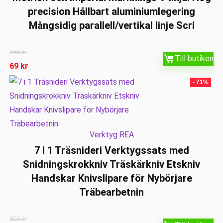
precision Hållbart aluminiumlegering
Mångsidig parallell/vertikal linje Scri
255
kr
Till butiken
69
kr
- 71%
Verktyg REA
7 i 1 Träsnideri Verktygssats med
Snidningskrokkniv Träskärkniv Etskniv
Handskar Knivslipare för Nybörjare
Träbearbetnin
500
kr