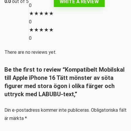
WRITE A REVIEW
0.0
out of 5
0
★
★
★
★
★
0
★
★
★
★
★
0
There are no reviews yet.
Be the first to review “Kompatibelt Mobilskal
till Apple iPhone 16 Tätt mönster av söta
figurer med stora ögon i olika färger och
uttryck med LABUBU-text,”
Din e-postadress kommer inte publiceras.
Obligatoriska fält
är märkta
*