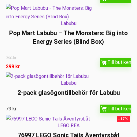
Labubu
Pop Mart Labubu – The Monsters: Big into
Energy Series (Blind Box)
790
kr
Till butiken
299
kr
Labubu
2-pack glasögontillbehör för Labubu
79
kr
Till butiken
- 17%
LEGO REA
76997 LEGO Sonic Tails Äventyrsbåt