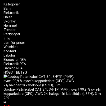
Kategorier
Barn
Elektronik
Hälsa
Skönhet
Hemmet
Trender
Partyprylar
Info
Jämför priser
Whishlist
Kontakt
Labubu
Elscooter REA
Elektronik REA
Gaming REA
HÖGST BETYG
Goobay Patchkabel CAT 8.1, S/FTP (PiMF), svart 99,9 % syrefri
kopparledare (OFC), AWG 24, halogenfri kabelhölje (LSZH), 3 m
239
kr