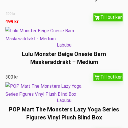
599
kr
Till butiken
499
kr
Labubu
Lulu Monster Beige Onesie Barn
Maskeraddräkt – Medium
300
kr
Till butiken
Labubu
POP Mart The Monsters Lazy Yoga Series
Figures Vinyl Plush Blind Box