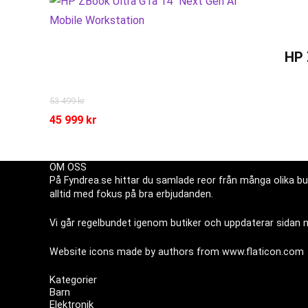
HP 
53 499
kr
45 999
kr
OM OSS
På Fyndrea.se hittar du samlade reor från många olika but
alltid med fokus på bra erbjudanden.
Vi går regelbundet igenom butiker och uppdaterar sidan me
Website icons made by authors from
www.flaticon.com
Kategorier
Barn
Elektronik