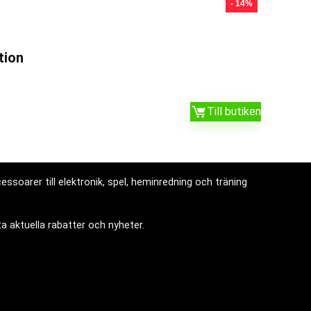
- 14%
tion
Till butiken
ssoarer till elektronik, spel, heminredning och träning
a aktuella rabatter och nyheter.