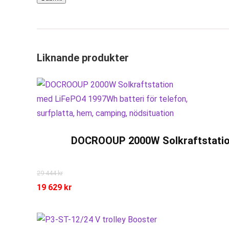
Liknande produkter
DOCROOUP 2000W Solkraftstation 
29 444
kr
19 629
kr