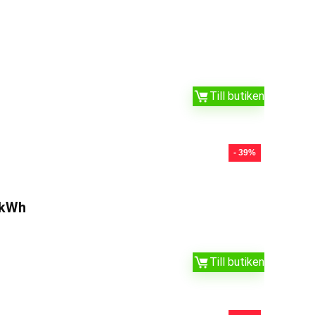
Till butiken
- 39%
5kWh
Till butiken