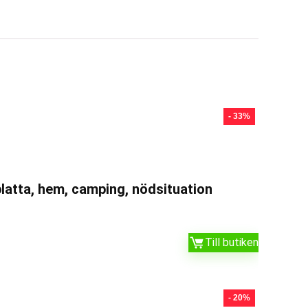
- 33%
atta, hem, camping, nödsituation
Till butiken
- 20%