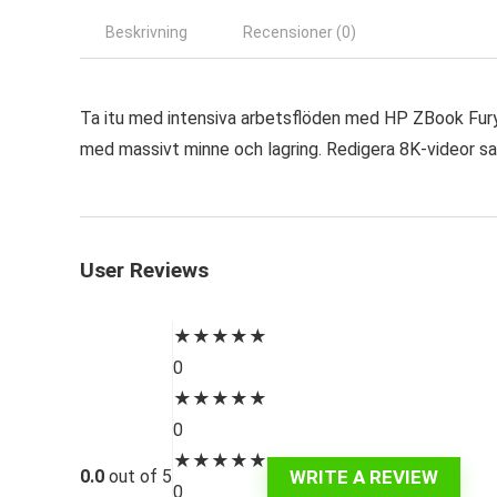
Beskrivning
Recensioner (0)
Ta itu med intensiva arbetsflöden med HP ZBook Fury –
med massivt minne och lagring. Redigera 8K-videor sam
User Reviews
★
★
★
★
★
0
★
★
★
★
★
0
★
★
★
★
★
WRITE A REVIEW
0.0
out of 5
0