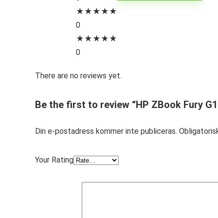
★
★
★
★
★
0
★
★
★
★
★
0
There are no reviews yet.
Be the first to review “HP ZBook Fury G
Din e-postadress kommer inte publiceras.
Obligatoris
Your Rating