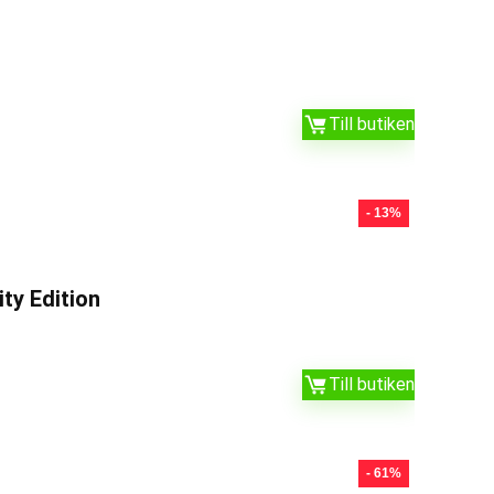
Till butiken
- 13%
ty Edition
Till butiken
- 61%