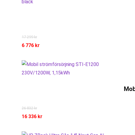
17 299
kr
6 776
kr
Mob
26 832
kr
16 336
kr