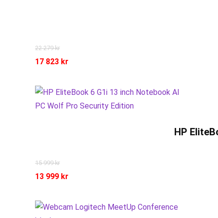
22 279
kr
17 823
kr
HP EliteB
15 999
kr
13 999
kr