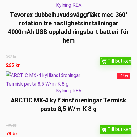
Kylning REA
Tevorex dubbelhuvudsväggfläkt med 360°
rotation tre hastighetsinställningar
4000mAh USB uppladdningsbart batteri för
hem
392
kr
Till butiken
265
kr
- 44%
Kylning REA
ARCTIC MX-4 kylflänsföreningar Termisk
pasta 8,5 W/m-K 8 g
139
kr
Till butiken
78
kr