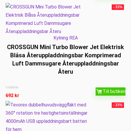
- 33%
Kylning REA
CROSSGUN Mini Turbo Blower Jet Elektrisk
Blåsa Återuppladdningsbar Komprimerad
Luft Dammsugare Återuppladdningsbar
Återu
1 038
kr
Till butiken
692
kr
- 33%