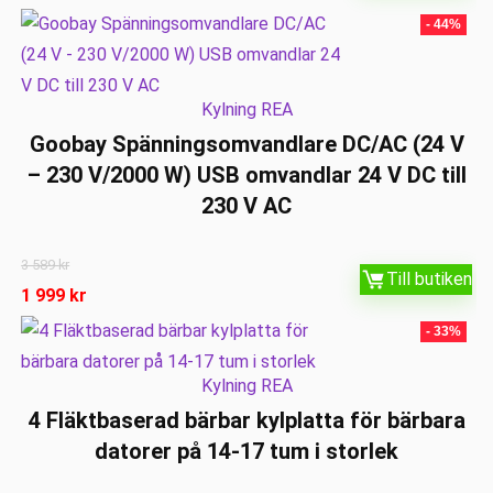
- 44%
Kylning REA
Goobay Spänningsomvandlare DC/AC (24 V
– 230 V/2000 W) USB omvandlar 24 V DC till
230 V AC
3 589
kr
Till butiken
1 999
kr
- 33%
Kylning REA
4 Fläktbaserad bärbar kylplatta för bärbara
datorer på 14-17 tum i storlek