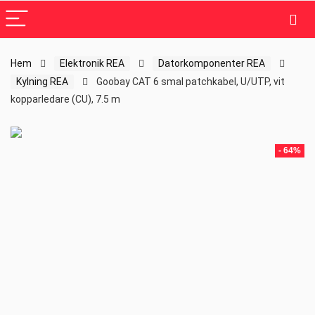
Hem
Elektronik REA
Datorkomponenter REA
Kylning REA
Goobay CAT 6 smal patchkabel, U/UTP, vit
kopparledare (CU), 7.5 m
- 64%