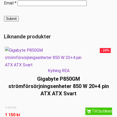
Email
*
Liknande produkter
- 24%
Kylning REA
Gigabyte P850GM
strömförsörjningsenheter 850 W 20+4 pin
ATX ATX Svart
1 519
kr
Till butiken
1 150
kr