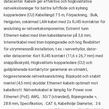
datacenter. Kabeln ger effektiva och högkvalitativa
nätverkslösningar för bättre luftflöde och kylning.
kopparledare (CU) Kabellängd 7.5 m, Förpackning, : Bulk,
Helgjuten, oskärmad LAN-kabel med 2x RJ45-kontakter för
anslutning av nätverkskomponenter, Extremt tunn
Ethernet-kabel med liten kabeldiameter på 3,6 mm,
Internetkabel med liten böjningsradie och hög flexibilitet
för utrymmessnål installation, t.ex. i serverhyllor, dator-
eller datacenter. Kort RJ45-kontakt (11,6 x 26,7 mm) med
snäpplåsskydd, Högkvalitativ kopparledare (CU) och
guldpläterade kontaktytor garanterar en utmärkt,
högpresterande nätverksanslutning. Böjskydd och stabilt
mantel (4,5 mm) skyddar Ethernet-kabeln optimalt mot
kabelbrott. Nätverkskabel är lämplig för Power over
Ethernet (PoE). AWG, : 30/7 (stranded), Böjningsradie >, :
28.8 mm, Specifikation, : CAT 6, Kabelhölje Diameter, : 3.6