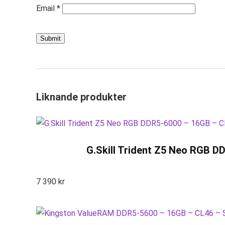
Email
*
Liknande produkter
G.Skill Trident Z5 Neo RGB D
7 390
kr