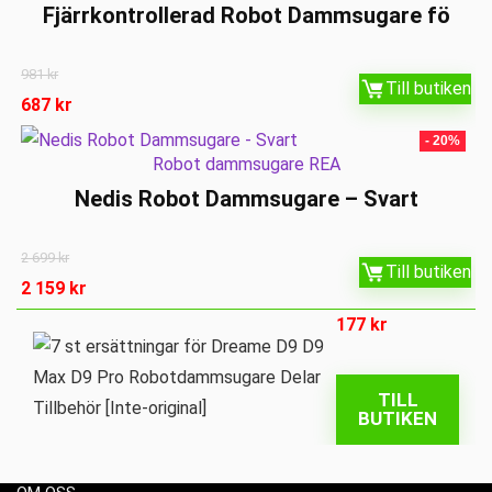
Fjärrkontrollerad Robot Dammsugare fö
981
kr
Till butiken
687
kr
- 20%
Robot dammsugare REA
Nedis Robot Dammsugare – Svart
2 699
kr
Till butiken
2 159
kr
177
kr
TILL
BUTIKEN