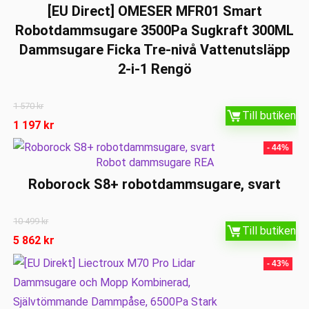
[EU Direct] OMESER MFR01 Smart
Robotdammsugare 3500Pa Sugkraft 300ML
Dammsugare Ficka Tre-nivå Vattenutsläpp
2-i-1 Rengö
1 570
kr
Till butiken
1 197
kr
- 44%
Robot dammsugare REA
Roborock S8+ robotdammsugare, svart
10 499
kr
Till butiken
5 862
kr
- 43%