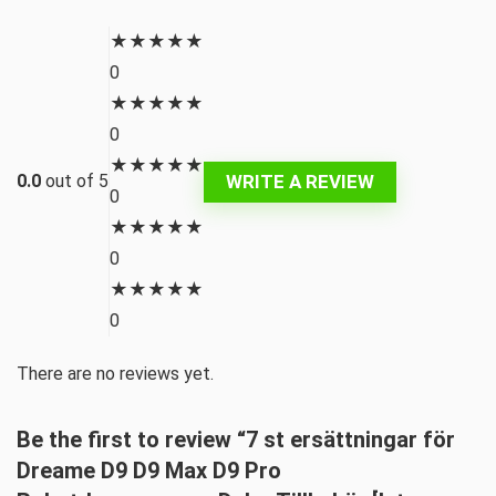
★
★
★
★
★
0
★
★
★
★
★
0
★
★
★
★
★
WRITE A REVIEW
0.0
out of 5
0
★
★
★
★
★
0
★
★
★
★
★
0
There are no reviews yet.
Be the first to review “7 st ersättningar för
Dreame D9 D9 Max D9 Pro