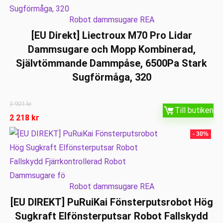
Robot dammsugare REA
[EU Direkt] Liectroux M70 Pro Lidar
Dammsugare och Mopp Kombinerad,
Självtömmande Dammpåse, 6500Pa Stark
Sugförmåga, 320
3 901
kr
Till butiken
2 218
kr
- 30%
Robot dammsugare REA
[EU DIREKT] PuRuiKai Fönsterputsrobot Hög
Sugkraft Elfönsterputsar Robot Fallskydd