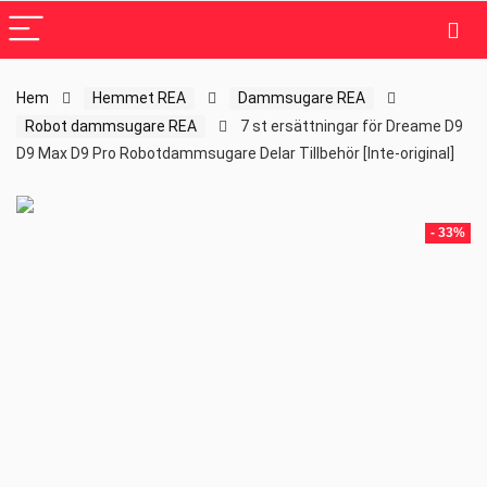
Hem
Hemmet REA
Dammsugare REA
Robot dammsugare REA
7 st ersättningar för Dreame D9
D9 Max D9 Pro Robotdammsugare Delar Tillbehör [Inte-original]
- 33%