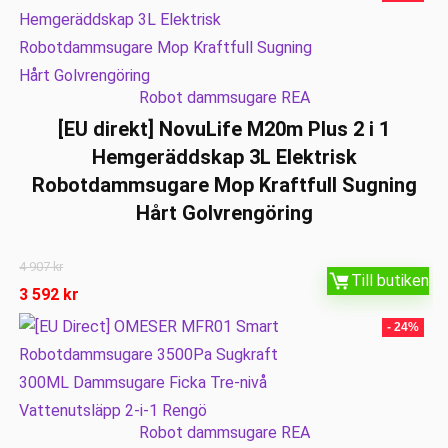
Robot dammsugare REA
[EU direkt] NovuLife M20m Plus 2 i 1
Hemgeräddskap 3L Elektrisk
Robotdammsugare Mop Kraftfull Sugning
Hårt Golvrengöring
4 907
kr
Till butiken
3 592
kr
- 24%
Robot dammsugare REA