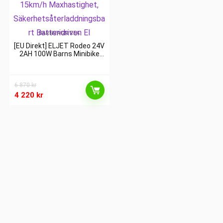
BARNVAGN REA
[EU Direkt] ELJET Rodeo 24V
2AH 100W Barns Minibike
med 15km/h Maxhastighet,
Säkerhetsåterladdningsbart
Batteridriven El
6 870
kr
4 220
kr