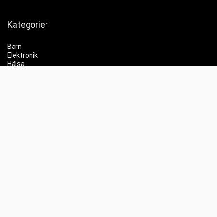
Kategorier
Barn
Elektronik
Hälsa
Skönhet
Hemmet
Trender
Partyprylar
Info
Jämför priser
Whishlist
Kontakt
Labubu
Elscooter REA
Elektronik REA
Gaming REA