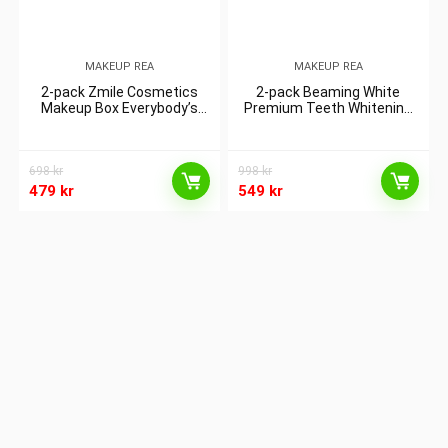
MAKEUP REA
MAKEUP REA
2-pack Zmile Cosmetics
2-pack Beaming White
Makeup Box Everybody’s
Premium Teeth Whitening
Darling
Kit
698
kr
998
kr
479
kr
549
kr