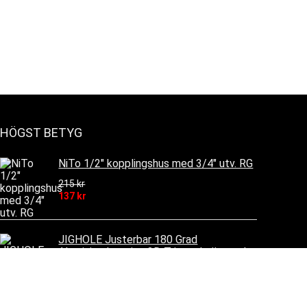
HÖGST BETYG
NiTo 1/2" kopplingshus med 3/4" utv. RG
215
kr
137
kr
JIGHOLE Justerbar 180 Grad
Aluminiumlegering 3D Triangelmätstock
Vinkelmått Snickeriruta Meter Tums
Skala CNC Graverings
309
kr