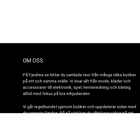
OM OSS
På Fyndrea.se hittar du samlade reor från många olika butiker
på ett och samma ställe. Vi visar allt från mode, kläder och
accessoarer till elektronik, spel, heminredning och träning
alltid med fokus på bra erbjudanden.
Vi går regelbundet igenom butiker och uppdaterar sidan med
de senaste fynden. På så sätt kan du alltid vara säker på att
hitta aktuella rabatter och nyheter.
Website icons made by authors from
www.flaticon.com