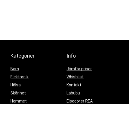
Kategorier
Info
Barn
Jämför priser
Elektronik
Whishlist
Hälsa
Kontakt
Skönhet
Labubu
Hemmet
Elscooter REA
Trender
Elektronik REA
Partyprylar
Gaming REA