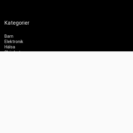
Kategorier
Barn
Elektronik
Hälsa
Skönhet
Hemmet
Trender
Partyprylar
Info
Jämför priser
Whishlist
Kontakt
Labubu
Elscooter REA
Elektronik REA
Gaming REA