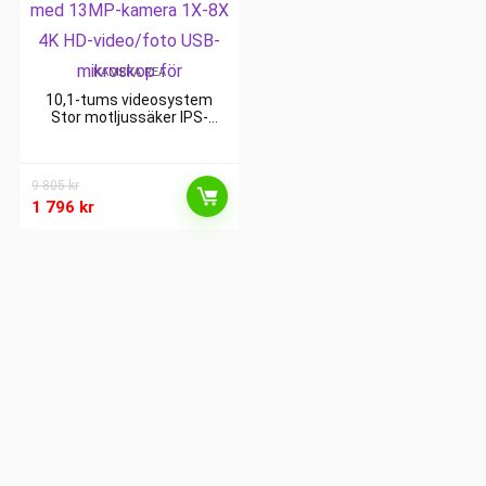
KAMERA REA
10,1-tums videosystem
Stor motljussäker IPS-
skärm Myntmikroskop med
13MP-kamera 1X-8X 4K HD-
video/foto USB-mikroskop
9 805
kr
för
1 796
kr