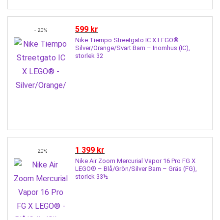
599
kr
- 20%
Nike Tiempo Streetgato IC X LEGO® –
Silver/Orange/Svart Barn – Inomhus (IC),
storlek 32
1 399
kr
- 20%
Nike Air Zoom Mercurial Vapor 16 Pro FG X
LEGO® – Blå/Grön/Silver Barn – Gräs (FG),
storlek 33½