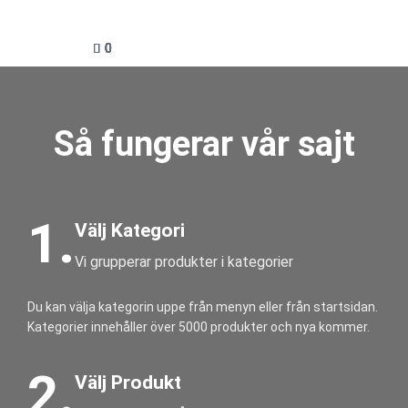
0
0
0
0
0
0
0
0
0
0
0
0
Så fungerar vår sajt
1.
Välj Kategori
Vi grupperar produkter i kategorier
Du kan välja kategorin uppe från menyn eller från startsidan.
Kategorier innehåller över 5000 produkter och nya kommer.
2.
Välj Produkt