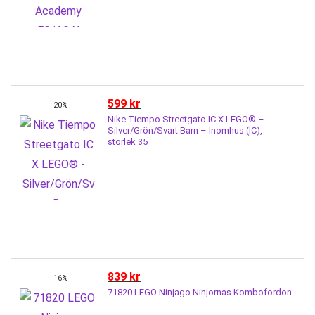
599
kr
- 20%
Nike Tiempo Streetgato IC X LEGO® –
Silver/Grön/Svart Barn – Inomhus (IC),
storlek 35
839
kr
- 16%
71820 LEGO Ninjago Ninjornas Kombofordon