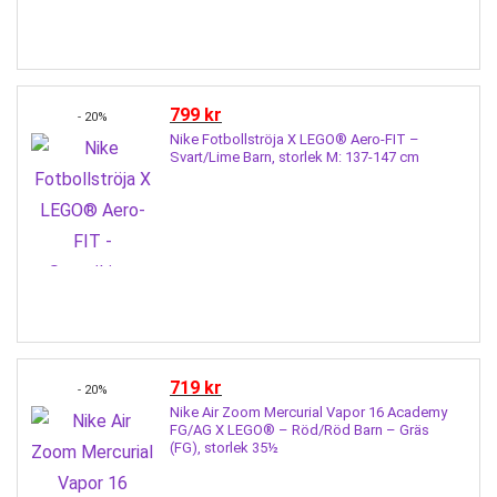
799
kr
- 20%
Nike Fotbollströja X LEGO® Aero-FIT –
Svart/Lime Barn, storlek M: 137-147 cm
719
kr
- 20%
Nike Air Zoom Mercurial Vapor 16 Academy
FG/AG X LEGO® – Röd/Röd Barn – Gräs
(FG), storlek 35½