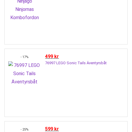
499
kr
- 17%
76997 LEGO Sonic Tails Äventyrsbåt
599
kr
- 25%