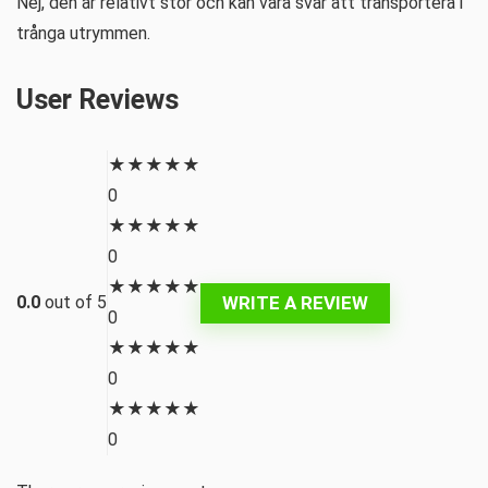
Nej, den är relativt stor och kan vara svår att transportera i
trånga utrymmen.
User Reviews
★
★
★
★
★
0
★
★
★
★
★
0
★
★
★
★
★
WRITE A REVIEW
0.0
out of 5
0
★
★
★
★
★
0
★
★
★
★
★
0