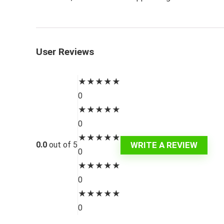
User Reviews
★
★
★
★
★
0
★
★
★
★
★
0
★
★
★
★
★
WRITE A REVIEW
0.0
out of 5
0
★
★
★
★
★
0
★
★
★
★
★
0