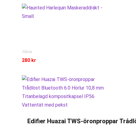
700
kr
280
kr
Edifier Huazai TWS-öronproppar Trådl