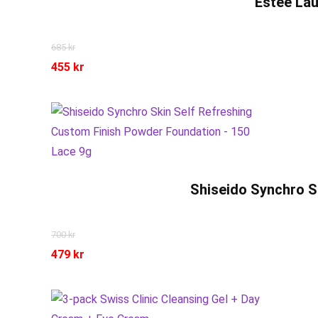
Estée Lau
685
kr
455
kr
Shiseido Synchro S
700
kr
479
kr