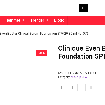
Hemmet
Trender
Blogg
 Even Better Clinical Serum Foundation SPF 20 30 ml No. 076
Clinique Even 
- 35%
Foundation SPF
SKU:
8181109597222718974
Category:
Makeup REA