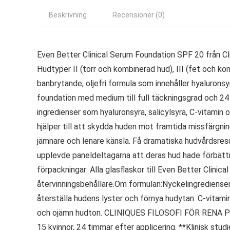
Beskrivning
Recensioner (0)
Even Better Clinical Serum Foundation SPF 20 från Cli
Hudtyper II (torr och kombinerad hud), III (fet och ko
banbrytande, oljefri formula som innehåller hyaluronsy
foundation med medium till full täckningsgrad och 24 
ingredienser som hyaluronsyra, salicylsyra, C-vitami
hjälper till att skydda huden mot framtida missfärgnin
jämnare och lenare känsla. Få dramatiska hudvårdsresu
upplevde paneldeltagarna att deras hud hade förbätt
förpackningar: Alla glasflaskor till Even Better Clini
återvinningsbehållare.Om formulan:Nyckelingredienser: H
återställa hudens lyster och förnya hudytan. C-vitami
och ojämn hudton. CLINIQUES FILOSOFI FÖR RENA PRODUK
15 kvinnor, 24 timmar efter applicering. **Klinisk stu