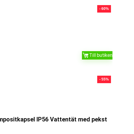
- 60%
Till butiken
- 55%
mpositkapsel IP56 Vattentät med pekst