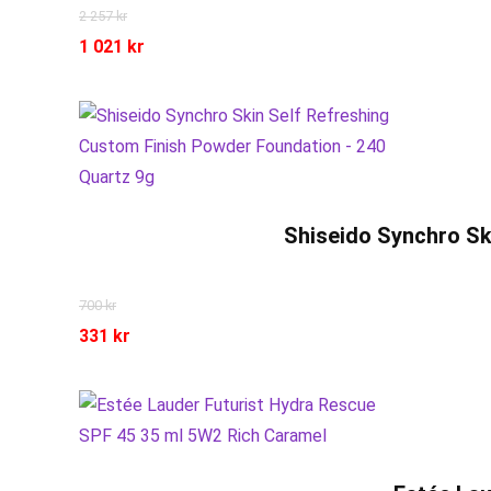
2 257
kr
1 021
kr
Shiseido Synchro Sk
700
kr
331
kr