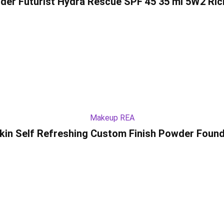
der Futurist Hydra Rescue SPF 45 35 ml 5W2 Ri
Makeup REA
kin Self Refreshing Custom Finish Powder Found