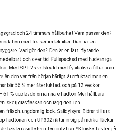
ningsgrad och 24 timmars hållbarhet.Vem passar den?
 foundation med tre serumtekniker. Den har en
snyggare. Vad gör den? Den är en lätt, flytande
 omedelbart och över tid. Fullspäckad med hudvänliga
ckar. Med SPF 25 solskydd med fysikaliska filter som
re än den var från början härligt återfuktad men en
mar blir 56 % mer återfuktad. och på 12 veckor
 – 61 % upplevde en jämnare hudton Mer hållbara
n, skölj glasflaskan och lägg den i en
 fräsch, ungdomlig look. Salicylsyra: Bidrar till att
pp hudtonen och UP302 riktar in sig på mörka fläckar
bästa resultaten utan irritation. *Kliniska tester på