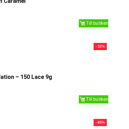
ch Caramel
Till butiken
- 32%
ation – 150 Lace 9g
Till butiken
- 65%