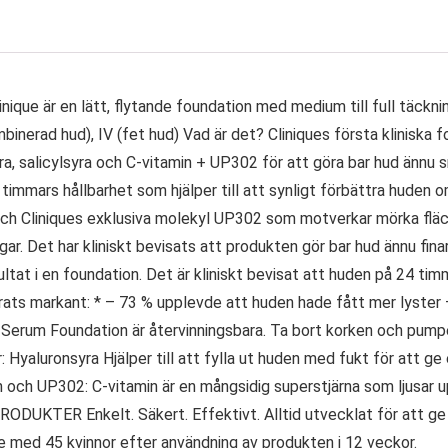
nique är en lätt, flytande foundation med medium till full täck
mbinerad hud), IV (fet hud) Vad är det? Cliniques första kliniska
ra, salicylsyra och C-vitamin + UP302 för att göra bar hud ännu 
timmars hållbarhet som hjälper till att synligt förbättra huden
n och Cliniques exklusiva molekyl UP302 som motverkar mörka flä
gar. Det har kliniskt bevisats att produkten gör bar hud ännu fina
ltat i en foundation. Det är kliniskt bevisat att huden på 24 tim
rats markant: * – 73 % upplevde att huden hade fått mer lyster
cal Serum Foundation är återvinningsbara. Ta bort korken och pumpe
yaluronsyra Hjälper till att fylla ut huden med fukt för att ge en
n och UP302: C-vitamin är en mångsidig superstjärna som ljusar u
TER Enkelt. Säkert. Effektivt. Alltid utvecklat för att ge de 
die med 45 kvinnor efter användning av produkten i 12 veckor.