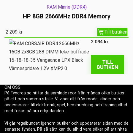
RAM Minne (DDR4)
HP 8GB 2666MHz DDR4 Memory
2 209
kr
Till butiken
2 094
kr
TILL
BUTIKEN
OM OSS
På Fyndrea.se hittar du samlade reor från många olika butiker
på ett och samma ställe. Vi visar allt från mode, kläder och
accessoarer till elektronik, spel, heminredning och träning alltid
med fokus på bra erbjudanden.
Vi går regelbundet igenom butiker och uppdaterar sidan med de
senaste fynden. På så sätt kan du alltid vara säker på att hitta