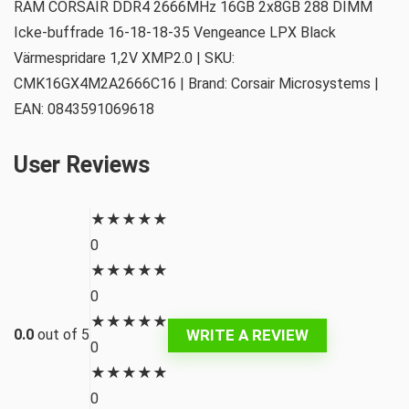
RAM CORSAIR DDR4 2666MHz 16GB 2x8GB 288 DIMM
Icke-buffrade 16-18-18-35 Vengeance LPX Black
Värmespridare 1,2V XMP2.0 | SKU:
CMK16GX4M2A2666C16 | Brand: Corsair Microsystems |
EAN: 0843591069618
User Reviews
★
★
★
★
★
0
★
★
★
★
★
0
★
★
★
★
★
WRITE A REVIEW
0.0
out of 5
0
★
★
★
★
★
0