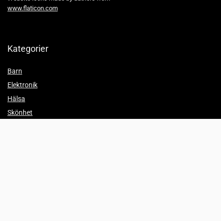
www.flaticon.com
Kategorier
Barn
Elektronik
Hälsa
Skönhet
Hemmet
Trender
Partyprylar
Info
Jämför priser
Whishlist