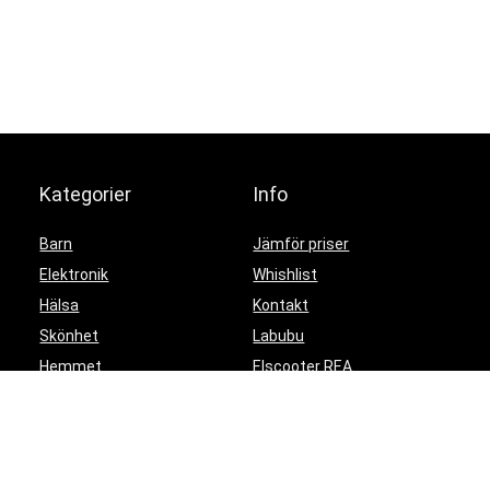
Kategorier
Info
Barn
Jämför priser
Elektronik
Whishlist
Hälsa
Kontakt
Skönhet
Labubu
Hemmet
Elscooter REA
Trender
Elektronik REA
Partyprylar
Gaming REA