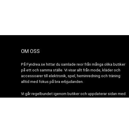
OM OSS
På Fyndrea.se hittar du samlade reor från många olika butiker
på ett och samma ställe. Vi visar allt från mode, kläder och
accessoarer till elektronik, spel, heminredning och träning
alltid med fokus på bra erbjudanden.
Vi går regelbundet igenom butiker och uppdaterar sidan med
de senaste fynden. På så sätt kan du alltid vara säker på att
hitta aktuella rabatter och nyheter.
Website icons made by authors from
www.flaticon.com