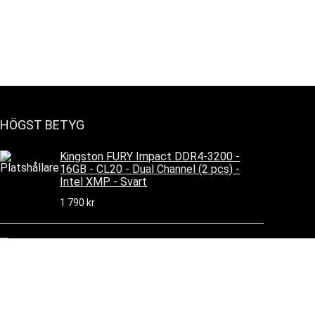
HÖGST BETYG
Kingston FURY Impact DDR4-3200 -
16GB - CL20 - Dual Channel (2 pcs) -
Intel XMP - Svart
1 790
kr
Slöjdhammare SH250 m/hickoryskaft,
400g
546
kr
374
kr