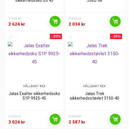
sikkerhedssko S3 43
5362-38
3 830
kr
2 542
kr
2 624
kr
2 034
kr
- 20%
- 20%
HÅLLBART REA
HÅLLBART REA
Jalas Exalter sikkerhedssko
Jalas Trek
S1P 9925-45
sikkerhedsstøvlet 3150-40
3 780
kr
3 234
kr
3 024
kr
2 587
kr