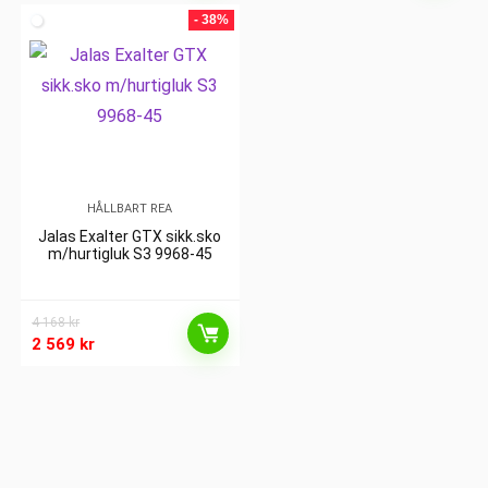
- 38%
HÅLLBART REA
Jalas Exalter GTX sikk.sko
m/hurtigluk S3 9968-45
4 168
kr
2 569
kr