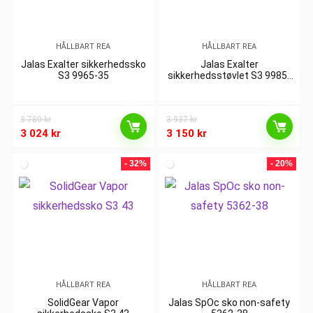
HÅLLBART REA
HÅLLBART REA
Jalas Exalter sikkerhedssko
Jalas Exalter
S3 9965-35
sikkerhedsstøvlet S3 9985-
38
3 780
kr
3 937
kr
3 024
kr
3 150
kr
- 32%
- 20%
HÅLLBART REA
HÅLLBART REA
SolidGear Vapor
Jalas SpOc sko non-safety