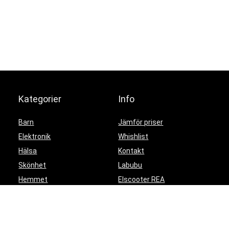
Kategorier
Info
Barn
Jämför priser
Elektronik
Whishlist
Hälsa
Kontakt
Skönhet
Labubu
Hemmet
Elscooter REA
Trender
Elektronik REA
Partyprylar
Gaming REA