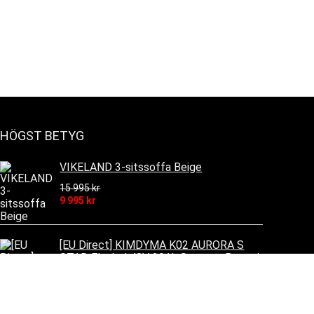
HÖGST BETYG
VIKELAND 3-sitssoffa Beige
15 995
kr
9 995
kr
[EU Direct] KIMDYMA K02 AURORA S
STAD Elcykel 48V 20Ah SamsungBatteri
500W Motor Rekommenderad Toppfart
25KM/H 27.5 tum
43 479
kr