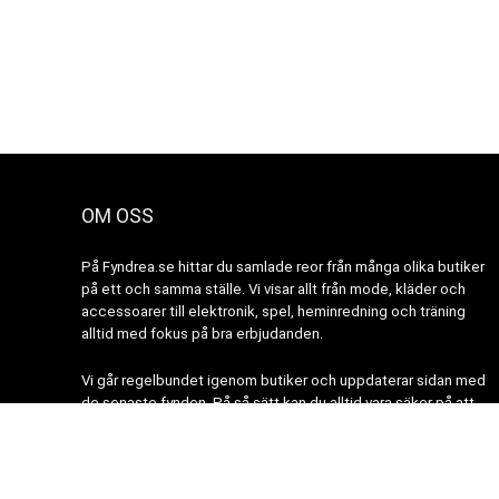
OM OSS
På Fyndrea.se hittar du samlade reor från många olika butiker
på ett och samma ställe. Vi visar allt från mode, kläder och
accessoarer till elektronik, spel, heminredning och träning
alltid med fokus på bra erbjudanden.
Vi går regelbundet igenom butiker och uppdaterar sidan med
de senaste fynden. På så sätt kan du alltid vara säker på att
hitta aktuella rabatter och nyheter.
Website icons made by authors from
www.flaticon.com