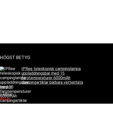
HÖGST BETYG
IPRee teleskopisk campinglampa
uppladdningsbar med 15
färgtemperaturer 6000mAh
campingartiklar bärbara vattentäta
lampor
1 023
kr
451
kr