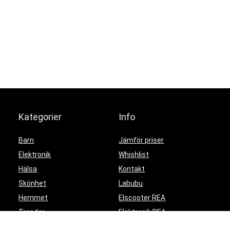
Kategorier
Info
Barn
Jämför priser
Elektronik
Whishlist
Hälsa
Kontakt
Skönhet
Labubu
Hemmet
Elscooter REA
Trender
Elektronik REA
Partyprylar
Gaming REA