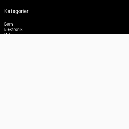
Kategorier
Barn
Elektronik
Hälsa
Skönhet
Hemmet
Trender
Partyprylar
Info
Jämför priser
Whishlist
Kontakt
Labubu
Elscooter REA
Elektronik REA
Gaming REA