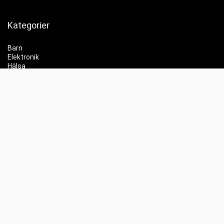
Kategorier
Barn
Elektronik
Hälsa
Skönhet
Hemmet
Trender
Partyprylar
Info
Jämför priser
Whishlist
Kontakt
Labubu
Elscooter REA
Elektronik REA
Gaming REA