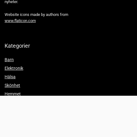
nyheter.
Website icons made by authors from
www.flaticon.com
Kategorier
Barn
Elektronik
Hälsa
Skönhet
Hemmet
Trender
Partyprylar
Info
Jämför priser