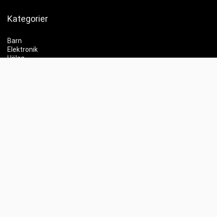
Kategorier
Barn
Elektronik
Hälsa
Skönhet
Hemmet
Trender
Partyprylar
Info
Jämför priser
Whishlist
Kontakt
Labubu
Elscooter REA
Elektronik REA
Gaming REA